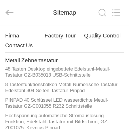
co.,
ltd..
All
Rights
Sitemap
Reserved.
Developed
by
ECER
HAUS
Firma
Factory Tour
Quality Control
Contact Us
PRODUKTE
Metall Zehnertastatur
ÜBER
48 Tasten Desktop eingebettete Edelstahl-Metall-
UNS
Tastatur GZ-B035013 USB-Schnittstelle
8 Tastenfunktionsbalken Metall Numerische Tastatur
Edelstahl 304 Seiten-Tastatur-Pinpad
FABRIK-
PINPAD 40 Schlüssel LED wasserdichte Metall-
AUSFLUG
Tastatur GZ-C001055 R232 Schnittstelle
Hochspannung automatische Stromauslösung
QUALITÄTSKONTROLLE
Funktion, Edelstahl-Tastatur mit Bildschirm, GZ-
Z001075, Keynius Pinpad