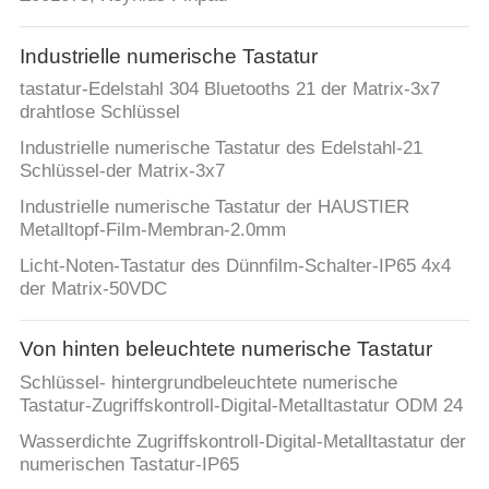
TRETEN
Industrielle numerische Tastatur
SIE
tastatur-Edelstahl 304 Bluetooths 21 der Matrix-3x7
MIT
drahtlose Schlüssel
UNS
Industrielle numerische Tastatur des Edelstahl-21
Schlüssel-der Matrix-3x7
IN
Industrielle numerische Tastatur der HAUSTIER
VERBINDUNG
Metalltopf-Film-Membran-2.0mm
Licht-Noten-Tastatur des Dünnfilm-Schalter-IP65 4x4
FORDERN
der Matrix-50VDC
SIE
Von hinten beleuchtete numerische Tastatur
EIN
Schlüssel- hintergrundbeleuchtete numerische
ZITAT
Tastatur-Zugriffskontroll-Digital-Metalltastatur ODM 24
Wasserdichte Zugriffskontroll-Digital-Metalltastatur der
SITEMAP
numerischen Tastatur-IP65