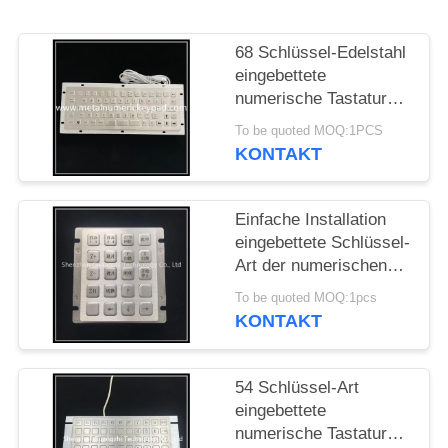
PRIVACY
68 Schlüssel-Edelstahl
POLICY
eingebettete
numerische Tastatur
USB-Schnittstelle mit
To be quoted MOQ:1PCS
F-Nfunktion
KONTAKT
Einfache Installation
eingebettete Schlüssel-
Art der numerischen
Tastatur-20 mit Usb-
To be quoted MOQ:1pcs
Schnittstelle
KONTAKT
54 Schlüssel-Art
eingebettete
numerische Tastatur