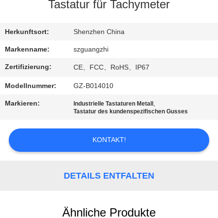
Tastatur für Tachymeter
TRETEN
SIE
Herkunftsort:
Shenzhen China
MIT
Markenname:
szguangzhi
UNS
Zertifizierung:
CE、FCC、RoHS、IP67
IN
Modellnummer:
GZ-B014010
VERBINDUNG
Markieren:
,
Industrielle Tastaturen Metall
Tastatur des kundenspezifischen Gusses
FORDERN
KONTAKT!
SIE
EIN
ZITAT
DETAILS ENTFALTEN
SITEMAP
Ähnliche Produkte