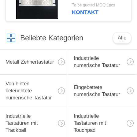
mit kundengebundener
To be quoted MOQ:1pcs
Knopf-Guss-Farbe
KONTAKT
Beliebte Kategorien
Alle
Industrielle
Metall Zehnertastatur
numerische Tastatur
Von hinten
Eingebettete
beleuchtete
numerische Tastatur
numerische Tastatur
Industrielle
Industrielle
Tastaturen mit
Tastaturen mit
Trackball
Touchpad