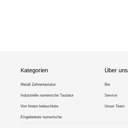
Kategorien
Über uns
Metall Zehnertastatur
Bie
Industrielle numerische Tastatur
Service
Von hinten beleuchtete
Unser Team
numerische Tastatur
Eingebettete numerische
Tastatur