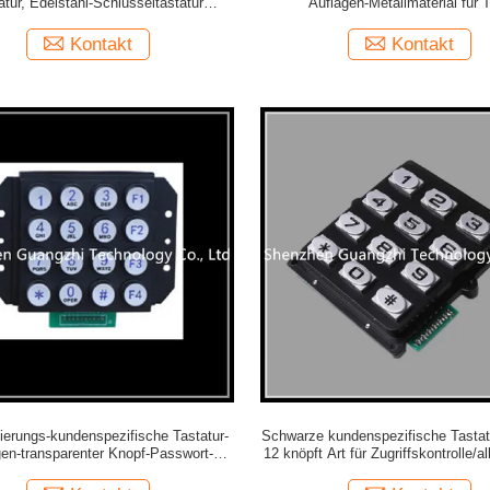
atur, Edelstahl-Schlüsseltastatur
Auflagen-Metallmaterial für T
industrielle 33
Zugang/Eilkabinett
Kontakt
Kontakt
ierungs-kundenspezifische Tastatur-
Schwarze kundenspezifische Tastat
gen-transparenter Knopf-Passwort-
12 knöpft Art für Zugriffskontrolle/
schluss für allgemeines Telefon
Telefon