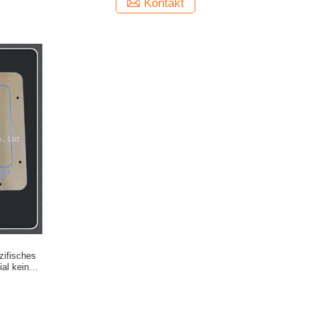
Kontakt
zifisches
ial keine
gen