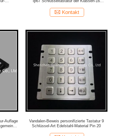
ür-
Ip67 Schlüsseltastatur der Klassen-16
wasserdicht
Kontakt
ur-Auflage
Vandalen-Beweis personifizierte Tastatur 9
allgemeines
Schlüssel-Art Edelstahl-Material Pin 20