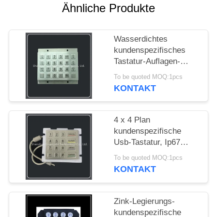
Ähnliche Produkte
PRIVACY
POLICY
Wasserdichtes
kundenspezifisches
Tastatur-Auflagen-
Metallmaterial für Tür-
To be quoted MOQ:1pcs
Zugang/Eilkabinett
KONTAKT
4 x 4 Plan
kundenspezifische
Usb-Tastatur, Ip67
Schlüsseltastatur der
To be quoted MOQ:1pcs
Klassen-16
KONTAKT
wasserdicht
Zink-Legierungs-
kundenspezifische