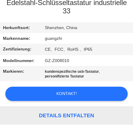
Edelstahl-Schlüsseltastatur industrielle
TRETEN
33
SIE
Herkunftsort:
Shenzhen, China
MIT
UNS
Markenname:
guangzhi
IN
Zertifizierung:
CE、FCC、RoHS 、IP65
VERBINDUNG
Modellnummer:
GZ-Z008010
Markieren:
,
kundenspezifische usb-Tastatur
FORDERN
personifizierte Tastatur
SIE
KONTAKT!
EIN
ZITAT
DETAILS ENTFALTEN
SITEMAP