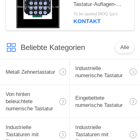
Tastatur-Auflagen-
transparenter Knopf-
To be quoted MOQ:1pcs
Passwort-Verschluss
KONTAKT
für allgemeines Telefon
Beliebte Kategorien
Alle
Industrielle
Metall Zehnertastatur
numerische Tastatur
Von hinten
Eingebettete
beleuchtete
numerische Tastatur
numerische Tastatur
Industrielle
Industrielle
Tastaturen mit
Tastaturen mit