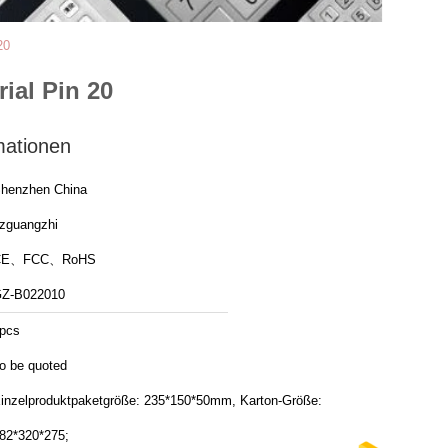
20
ial Pin 20
mationen
henzhen China
zguangzhi
CE、FCC、RoHS
Z-B022010
pcs
o be quoted
inzelproduktpaketgröße: 235*150*50mm, Karton-Größe:
82*320*275;