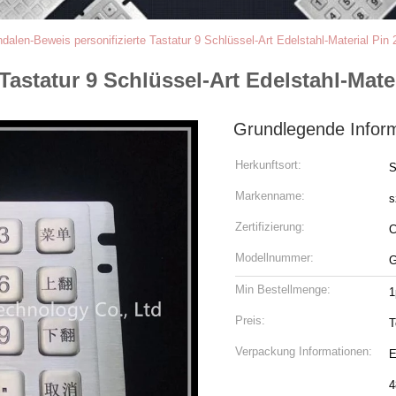
dalen-Beweis personifizierte Tastatur 9 Schlüssel-Art Edelstahl-Material Pin 
Tastatur 9 Schlüssel-Art Edelstahl-Mater
Grundlegende Infor
Herkunftsort:
S
Markenname:
s
Zertifizierung:
Modellnummer:
G
Min Bestellmenge:
1
Preis:
T
Verpackung Informationen:
E
4