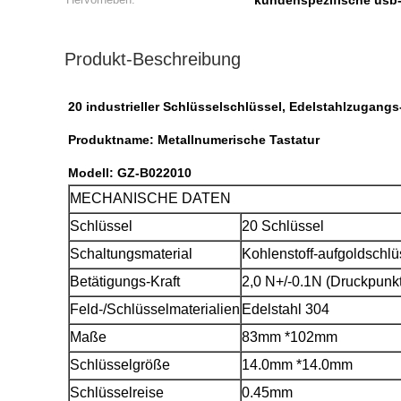
kundenspezifische usb-
Produkt-Beschreibung
20 industrieller Schlüsselschlüssel, Edelstahlzugangs-
Produktname:
Metallnumerische Tastatur
Modell: GZ-B022010
MECHANISCHE DATEN
Schlüssel
20 Schlüssel
Schaltungsmaterial
Kohlenstoff-aufgoldschl
Betätigungs-Kraft
2,0 N+/-0.1N (Druckpunkt
Feld-/Schlüsselmaterialien
Edelstahl 304
Maße
83mm *102mm
Schlüsselgröße
14.0mm *14.0mm
Schlüsselreise
0.45mm