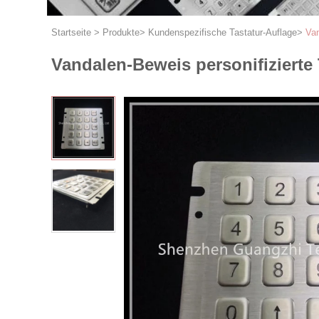
Startseite
>
Produkte
>
Kundenspezifische Tastatur-Auflage
>
Van
Vandalen-Beweis personifizierte 