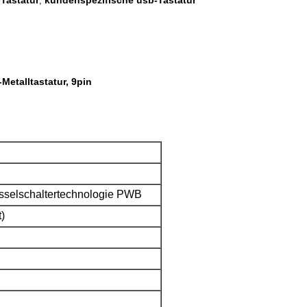
Tastatur
kundenspezifische usb-Tastatur
,
Metalltastatur, 9pin
üsselschaltertechnologie PWB
)