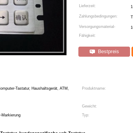
Lieferzeit:
1
Zahlungsbedingungen:
T
Versorgungsmaterial-
1
Fähigkeit:
Bestpreis
omputer-Tastatur, Haushaltsgerät, ATM,
Produktname:
Gewicht:
-Markierung
Typ: