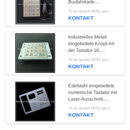
Busfahrkarte-
14
Maschinen-dauerhaftes
To be quoted MOQ:1pcs
wasserdichtes
KONTAKT
Funktions-Tastatur
Industrielles Metall
eingebettete Knopf-Art
der Tastatur-16,
kundenspezifischer
To be quoted MOQ:1pcs
Guss-Tastatur
KONTAKT
21
Silikon-Gummi-
Edelstahl eingebettete
Tastatur
numerische Tastatur mit
Laser-Ausschnitt-
verbiegender
To be quoted MOQ:1pcs
Schweißens-
KONTAKT
Behandlung
5