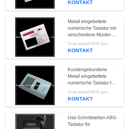
KONTAKT
30
Metall eingebettete
Edelstahltastatur
numerische Tastatur mit
verschiedene Muster-
Platte
To be quoted MOQ:1pcs
kundengebundenem
KONTAKT
Maß
Kundengebundene
19
Metall eingebettete
Pin kodieren
numerische Tastatur für
Zugriffskontrollsystem
Tastatur
To be quoted MOQ:1pcs
KONTAKT
Usb-Schnittstellen-ABS-
Tastatur für