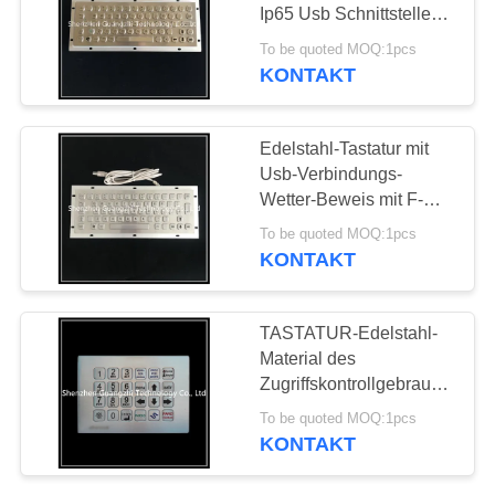
Ip65 Usb Schnittstelle
PRIVACY
imprägniern Grad-
To be quoted MOQ:1pcs
Metallmaterial
KONTAKT
25
POLICY
Industrielle
Edelstahl-Tastatur mit
Tastaturen mit
Usb-Verbindungs-
Wetter-Beweis mit F-
Trackball
NFunktionstasten
To be quoted MOQ:1pcs
KONTAKT
20
TASTATUR-Edelstahl-
Industrielle
Material des
Zugriffskontrollgebrauchs-
Tastaturen mit
24 Schlüsselmit Usb-
To be quoted MOQ:1pcs
Schnittstelle
Touchpad
KONTAKT