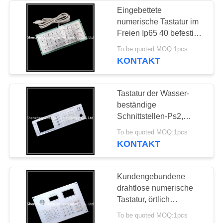
Eingebettete
numerische Tastatur im
26
Freien Ip65 40 befestigt
Art für
To be quoted MOQ:1pcs
Trackball Zeigegerät
Kiosk/Aufzug/ATM
KONTAKT
Tastatur der Wasser-
beständige
Schnittstellen-Ps2,
Edelstahl-drahtlose
9
To be quoted MOQ:1pcs
numerische Tastatur
KONTAKT
wasserdichte
Tastatur
Kundengebundene
drahtlose numerische
Tastatur, örtlich
festgelegte industrielle
To be quoted MOQ:1pcs
Metalltastatur stempelnd