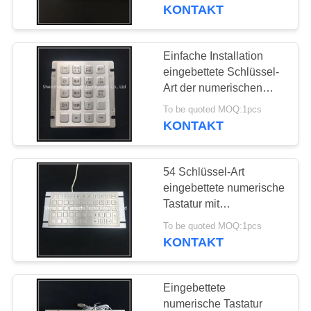
Tachymeter
KONTAKT
TRETEN
SIE
Einfache Installation
33
MIT
eingebettete Schlüssel-
Von hinten
Art der numerischen
UNS
Tastatur-20 mit Usb-
beleuchtete
To be quoted MOQ:1pcs
IN
Schnittstelle
KONTAKT
VERBINDUNG
numerische Tastatur
54 Schlüssel-Art
FORDERN
eingebettete numerische
SIE
Tastatur mit
15
kundengebundener
EIN
To be quoted MOQ:1pcs
Eingebettete
Knopf-Guss-Farbe
KONTAKT
ZITAT
numerische Tastatur
Eingebettete
SITEMAP
numerische Tastatur