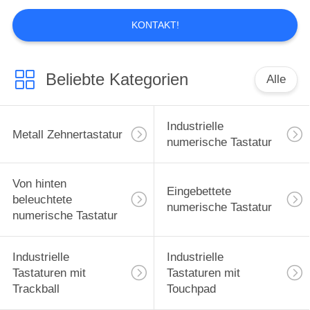
KONTAKT!
ATM Pin-Tastatur
Beliebte Kategorien
Alle
Industrielle
Metall Zehnertastatur
numerische Tastatur
5
Von hinten
RFID-Kartenleser
Eingebettete
beleuchtete
numerische Tastatur
numerische Tastatur
Industrielle
Industrielle
Tastaturen mit
Tastaturen mit
Trackball
Touchpad
8