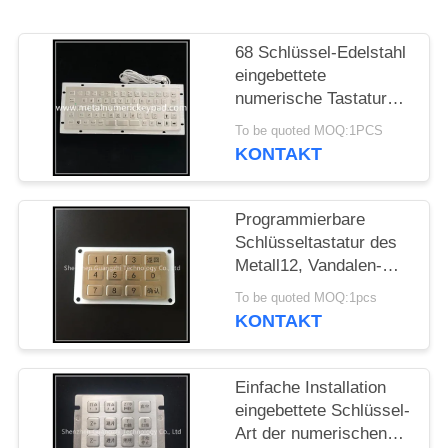
PRIVACY
68 Schlüssel-Edelstahl
POLICY
eingebettete
numerische Tastatur
USB-Schnittstelle mit
To be quoted MOQ:1PCS
F-Nfunktion
KONTAKT
Programmierbare
Schlüsseltastatur des
Metall12, Vandalen-
beständige Tastatur für
To be quoted MOQ:1pcs
Tachymeter
KONTAKT
Einfache Installation
eingebettete Schlüssel-
Art der numerischen