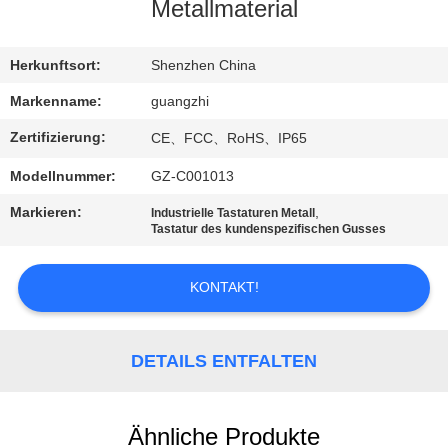
Metallmaterial
TRETEN
SIE
Herkunftsort:
Shenzhen China
MIT
Markenname:
guangzhi
UNS
Zertifizierung:
CE、FCC、RoHS、IP65
IN
Modellnummer:
GZ-C001013
VERBINDUNG
Markieren:
,
Industrielle Tastaturen Metall
Tastatur des kundenspezifischen Gusses
FORDERN
KONTAKT!
SIE
EIN
ZITAT
DETAILS ENTFALTEN
SITEMAP
Ähnliche Produkte