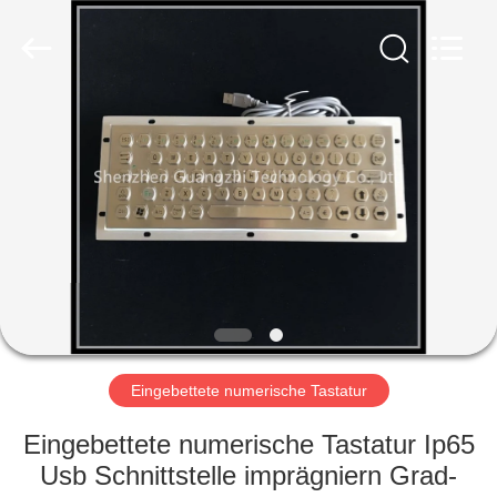
co.,
ltd..
All
Rights
Reserved.
Developed
by
ECER
HAUS
PRODUKTE
ÜBER
UNS
FABRIK-
AUSFLUG
Eingebettete numerische Tastatur
Eingebettete numerische Tastatur Ip65
QUALITÄTSKONTROLLE
Usb Schnittstelle imprägniern Grad-