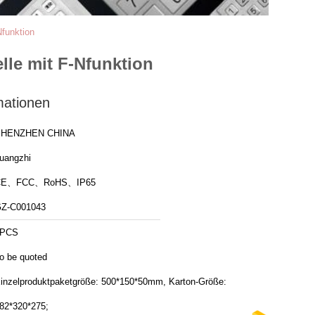
Nfunktion
lle mit F-Nfunktion
mationen
SHENZHEN CHINA
uangzhi
CE、FCC、RoHS、IP65
Z-C001043
1PCS
o be quoted
inzelproduktpaketgröße: 500*150*50mm, Karton-Größe:
82*320*275;