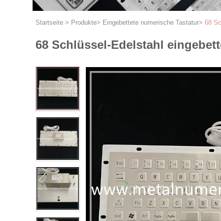
Startseite
>
Produkte
>
Eingebettete numerische Tastatur
>
68 Sc
68 Schlüssel-Edelstahl eingebett