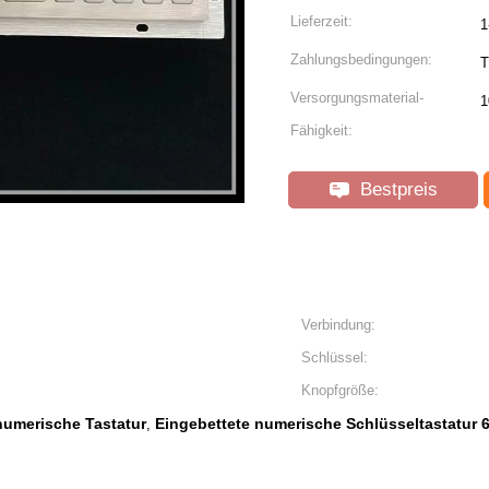
Lieferzeit:
1
Zahlungsbedingungen:
T
Versorgungsmaterial-
1
Fähigkeit:
Bestpreis
Verbindung:
Schlüssel:
Knopfgröße:
numerische Tastatur
Eingebettete numerische Schlüsseltastatur 
,