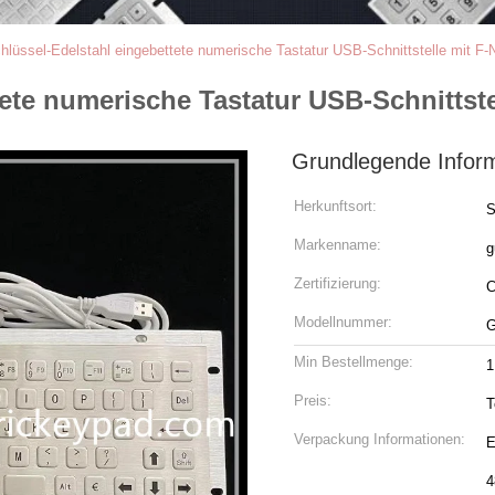
hlüssel-Edelstahl eingebettete numerische Tastatur USB-Schnittstelle mit F-
ete numerische Tastatur USB-Schnittste
Grundlegende Infor
Herkunftsort:
Markenname:
g
Zertifizierung:
Modellnummer:
G
Min Bestellmenge:
Preis:
T
Verpackung Informationen:
E
4