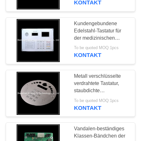
KONTAKT
30
Kundengebundene
Edelstahltastatur
Edelstahl-Tastatur für
der medizinischen
Ausrüstung Verbindung
To be quoted MOQ:1pcs
Usb/Ps2
KONTAKT
Metall verschlüsselte
19
verdrahtete Tastatur,
Pin kodieren
staubdichte
Telefonnummer-Tastatur
Tastatur
To be quoted MOQ:1pcs
KONTAKT
Vandalen-beständiges
Klassen-Bändchen der