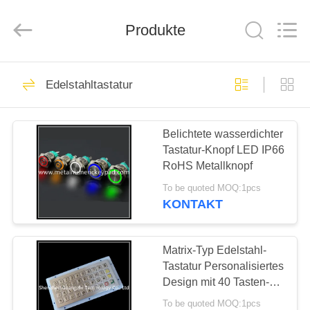
co.,
ltd..
All
Rights
Produkte
Reserved.
Developed
by
ECER
HAUS
90
Edelstahltastatur
Metall
PRODUKTE
Zehnertastatur
Belichtete wasserdichter
Tastatur-Knopf LED IP66
ÜBER
RoHS Metallknopf
UNS
To be quoted MOQ:1pcs
KONTAKT
34
FABRIK-
Industrielle
AUSFLUG
Matrix-Typ Edelstahl-
Tastatur Personalisiertes
numerische Tastatur
Design mit 40 Tasten-
QUALITÄTSKONTROLLE
Pinpad
To be quoted MOQ:1pcs