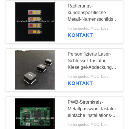
Radierungs-
kundenspezifische
26
Metall-Namensschilds,
Edelstahl-Aufkleber für
To be quoted MOQ:1pcs
Trackball Zeigegerät
Machinary-Ausrüstung
KONTAKT
Personifizierte Laser-
Schlüssel-Tastatur,
Kieselgel-Abdeckungs-
Schalter-Knopf-Tastatur
9
To be quoted MOQ:1pcs
KONTAKT
wasserdichte
Tastatur
PWB-Stromkreis-
Metallpasswort-Tastatur-
einfache Installations-
lange Nutzungsdauer
To be quoted MOQ:1pcs