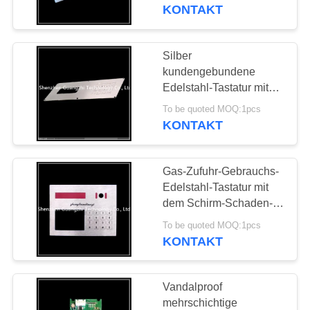
KONTAKT
TRETEN
SIE
Silber
33
MIT
kundengebundene
Von hinten
Edelstahl-Tastatur mit
UNS
geführtem Schirm für
beleuchtete
To be quoted MOQ:1pcs
IN
Maschinerie-Ausrüstung
KONTAKT
VERBINDUNG
numerische Tastatur
Gas-Zufuhr-Gebrauchs-
FORDERN
Edelstahl-Tastatur mit
SIE
dem Schirm-Schaden-
15
Beweis staubdicht
EIN
To be quoted MOQ:1pcs
Eingebettete
KONTAKT
ZITAT
numerische Tastatur
Vandalproof
SITEMAP
mehrschichtige