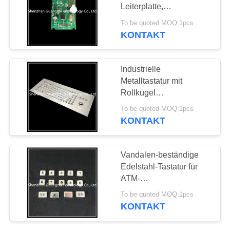
Leiterplatte,
PRIVACY
Steuerkreiskarte für
To be quoted MOQ:1pcs
Metalltastatur
KONTAKT
25
POLICY
Industrielle
Industrielle
Tastaturen mit
Metalltastatur mit
Rollkugel
Trackball
kundengebundenem
To be quoted MOQ:1pcs
Plan IP65 imprägniern
KONTAKT
gerade
20
Vandalen-beständige
Industrielle
Edelstahl-Tastatur für
ATM-
Tastaturen mit
Selbstbetriebsterminal
To be quoted MOQ:1pcs
Touchpad
KONTAKT