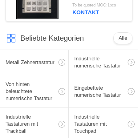
Tastatur-20 mit Usb-
To be quoted MOQ:1pcs
Schnittstelle
KONTAKT
Beliebte Kategorien
Alle
Industrielle
Metall Zehnertastatur
numerische Tastatur
Von hinten
Eingebettete
beleuchtete
numerische Tastatur
numerische Tastatur
Industrielle
Industrielle
Tastaturen mit
Tastaturen mit
Trackball
Touchpad