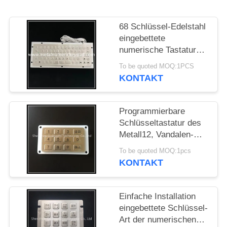
PRIVACY
68 Schlüssel-Edelstahl
POLICY
eingebettete
numerische Tastatur
USB-Schnittstelle mit
To be quoted MOQ:1PCS
F-Nfunktion
KONTAKT
Programmierbare
Schlüsseltastatur des
Metall12, Vandalen-
beständige Tastatur für
To be quoted MOQ:1pcs
Tachymeter
KONTAKT
Einfache Installation
eingebettete Schlüssel-
Art der numerischen