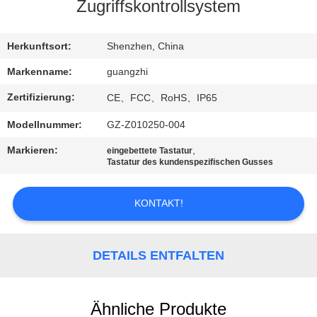
Zugriffskontrollsystem
TRETEN
SIE
Herkunftsort:
Shenzhen, China
MIT
Markenname:
guangzhi
UNS
Zertifizierung:
CE、FCC、RoHS、IP65
IN
Modellnummer:
GZ-Z010250-004
VERBINDUNG
Markieren:
,
eingebettete Tastatur
Tastatur des kundenspezifischen Gusses
FORDERN
KONTAKT!
SIE
EIN
ZITAT
DETAILS ENTFALTEN
SITEMAP
Ähnliche Produkte