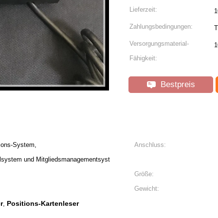
Lieferzeit:
1
Zahlungsbedingungen:
T
Versorgungsmaterial-
1
Fähigkeit:
Bestpreis
ions-System,
Anschluss:
llsystem und Mitgliedsmanagementsyst
Größe:
Gewicht:
r
Positions-Kartenleser
,