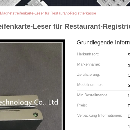
 Magnetstreifenkarte-Leser für Restaurant-Registrierkasse
eifenkarte-Leser für Restaurant-Registr
Grundlegende Infor
Herkunftsort:
S
Markenname:
g
Zertifizierung:
Modellnummer:
G
Min Bestellmenge:
1
Preis:
T
Verpackung Informationen:
E
4