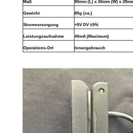
Maß
90mm (L) x 26mm (W) x 28mm
Gewicht
85g (ca.)
Stromversorgung
+5V DV ±5%
Leistungsaufnahme
40mA (Maximum)
Operations-Ort
Innengebrauch