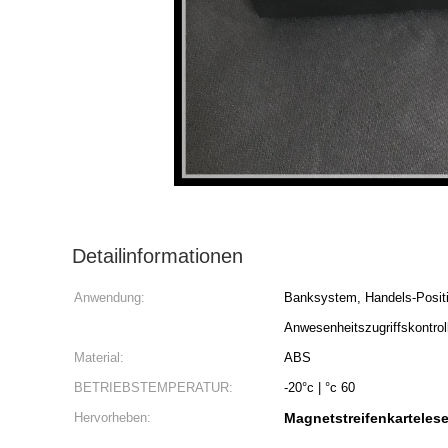
Detailinformationen
Anwendung:
Banksystem, Handels-Posit
Anwesenheitszugriffskontro
Material:
ABS
BETRIEBSTEMPERATUR:
-20°c | °c 60
Hervorheben:
Magnetstreifenkartelese