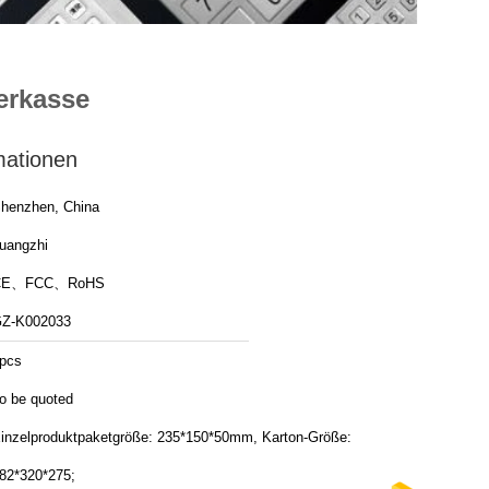
ierkasse
mationen
henzhen, China
uangzhi
CE、FCC、RoHS
Z-K002033
pcs
o be quoted
inzelproduktpaketgröße: 235*150*50mm, Karton-Größe:
82*320*275;