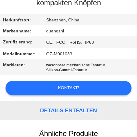
kompakten Knöpfen
TRETEN
SIE
Herkunftsort:
Shenzhen, China
MIT
Markenname:
guangzhi
UNS
Zertifizierung:
CE、FCC、RoHS、IP68
IN
Modellnummer:
GZ-M001033
VERBINDUNG
Markieren:
,
waschbare mechanische Tastatur
Silikon-Gummi-Tastatur
FORDERN
KONTAKT!
SIE
EIN
ZITAT
DETAILS ENTFALTEN
SITEMAP
Ähnliche Produkte