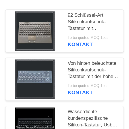
PRIVACY
92 Schlüssel-Art
POLICY
Silikonkautschuk-
Tastatur mit
Berührungsflächen-
To be quoted MOQ:1pcs
Mäuseintegration
KONTAKT
Von hinten beleuchtete
Silikonkautschuk-
Tastatur mit der hohe
Genauigkeits-
To be quoted MOQ:1pcs
Rollkugel-Maus flexibel
KONTAKT
Wasserdichte
kundenspezifische
Silikon-Tastatur, Usb-