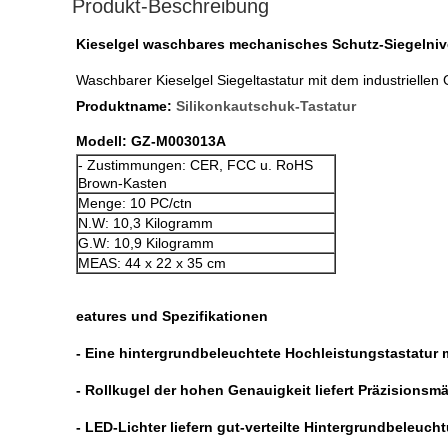
Produkt-Beschreibung
Kieselgel waschbares mechanisches Schutz-Siegelnive
Waschbarer Kieselgel Siegeltastatur mit dem industriellen 
Produktname:
Silikonkautschuk-Tastatur
Modell: GZ-M003013A
- Zustimmungen: CER, FCC u. RoHS
Brown-Kasten
Menge: 10 PC/ctn
N.W: 10,3 Kilogramm
G.W: 10,9 Kilogramm
MEAS: 44 x 22 x 35 cm
eatures und Spezifikationen
- Eine hintergrundbeleuchtete Hochleistungstastatur m
- Rollkugel der hohen Genauigkeit liefert Präzision
- LED-Lichter liefern gut-verteilte Hintergrundbeleuch