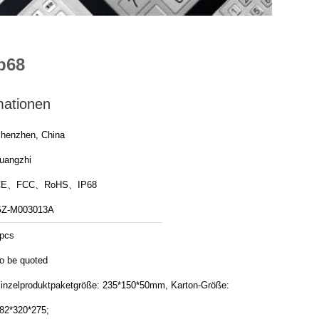
p68
mationen
henzhen, China
uangzhi
CE、FCC、RoHS、IP68
Z-M003013A
pcs
o be quoted
inzelproduktpaketgröße: 235*150*50mm, Karton-Größe:
82*320*275;