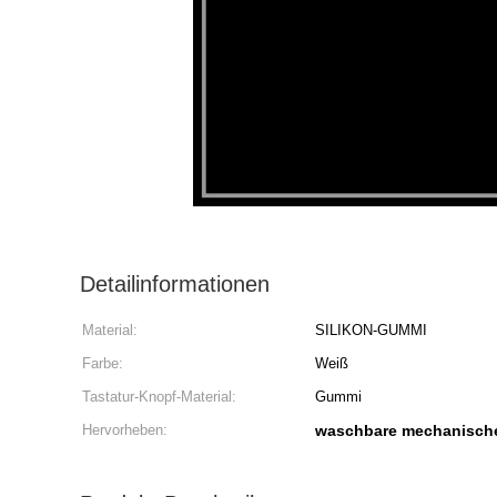
Detailinformationen
Material:
SILIKON-GUMMI
Farbe:
Weiß
Tastatur-Knopf-Material:
Gummi
Hervorheben:
waschbare mechanische