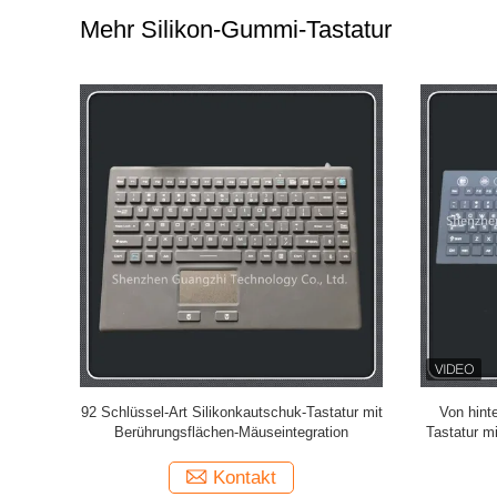
Mehr Silikon-Gummi-Tastatur
ur-Wasser-
92 Schlüssel-Art Silikonkautschuk-Tastatur mit
Von hint
 Knöpfen
Berührungsflächen-Mäuseintegration
Tastatur m
Kontakt