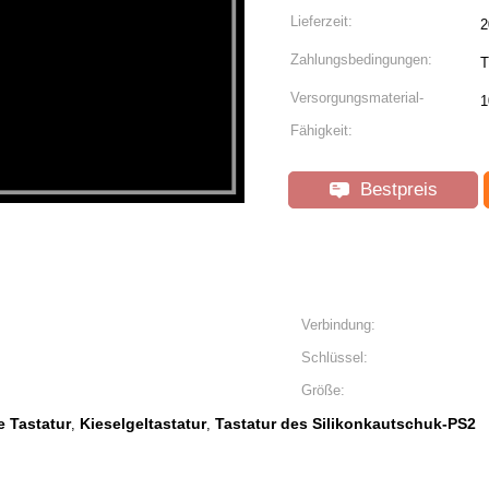
Lieferzeit:
2
Zahlungsbedingungen:
T
Versorgungsmaterial-
1
Fähigkeit:
Bestpreis
Verbindung:
Schlüssel:
Größe:
 Tastatur
Kieselgeltastatur
Tastatur des Silikonkautschuk-PS2
,
,