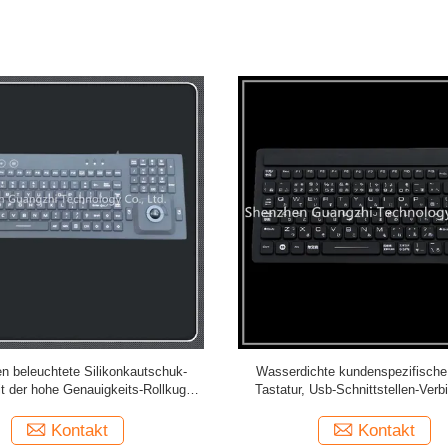
en beleuchtete Silikonkautschuk-
Wasserdichte kundenspezifische 
it der hohe Genauigkeits-Rollkugel-
Tastatur, Usb-Schnittstellen-Verb
Maus flexibel
medizinische Tastatur
Kontakt
Kontakt