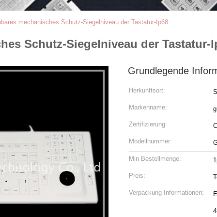
hbares mechanisches Schutz-Siegelniveau der Tastatur-Ip68
es Schutz-Siegelniveau der Tastatur-I
Grundlegende Infor
Herkunftsort:
S
Markenname:
g
Zertifizierung:
Modellnummer:
G
Min Bestellmenge:
1
Preis:
T
Verpackung Informationen:
E
4