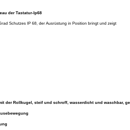
au der Tastatur-Ip68
Grad Schutzes IP 68, der Ausrüstung in Position bringt und zeigt
it der Rollkugel, steif und schroff, wasserdicht und waschbar, g
smäusebewegung
tung