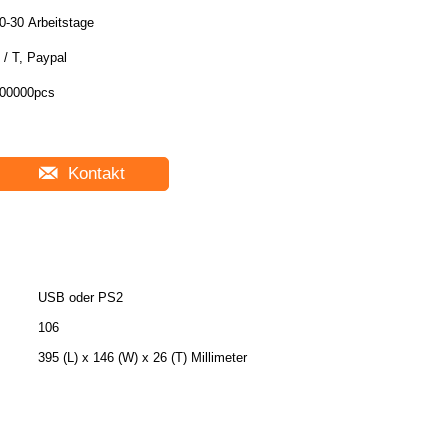
0-30 Arbeitstage
 / T, Paypal
00000pcs
Kontakt
USB oder PS2
106
395 (L) x 146 (W) x 26 (T) Millimeter