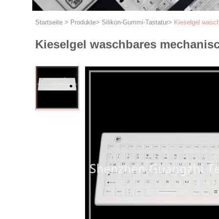
Startseite
>
Produkte
>
Silikon-Gummi-Tastatur
>
Kieselgel wasc
Kieselgel waschbares mechanisch