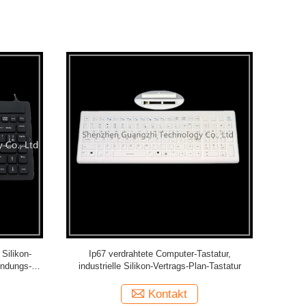
Silikon-
Ip67 verdrahtete Computer-Tastatur,
Usb-Schnitt
indungs-
industrielle Silikon-Vertrags-Plan-Tastatur
wasch
Kontakt