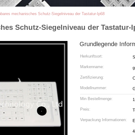
hbares mechanisches Schutz-Siegelniveau der Tastatur-Ip68
es Schutz-Siegelniveau der Tastatur-I
Grundlegende Infor
Herkunftsort:
S
Markenname:
g
Zertifizierung:
Modellnummer:
G
Min Bestellmenge:
1
Preis:
T
Verpackung Informationen:
E
4