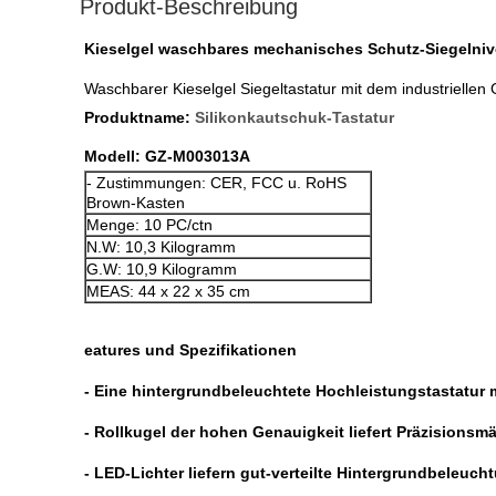
Produkt-Beschreibung
Kieselgel waschbares mechanisches Schutz-Siegelnive
Waschbarer Kieselgel Siegeltastatur mit dem industriellen 
Produktname:
Silikonkautschuk-Tastatur
Modell: GZ-M003013A
- Zustimmungen: CER, FCC u. RoHS
Brown-Kasten
Menge: 10 PC/ctn
N.W: 10,3 Kilogramm
G.W: 10,9 Kilogramm
MEAS: 44 x 22 x 35 cm
eatures und Spezifikationen
- Eine hintergrundbeleuchtete Hochleistungstastatur m
- Rollkugel der hohen Genauigkeit liefert Präzision
- LED-Lichter liefern gut-verteilte Hintergrundbeleuch