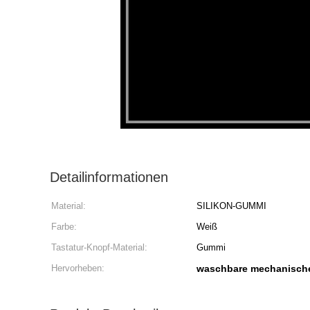
Detailinformationen
Material:
SILIKON-GUMMI
Farbe:
Weiß
Tastatur-Knopf-Material:
Gummi
Hervorheben:
waschbare mechanische