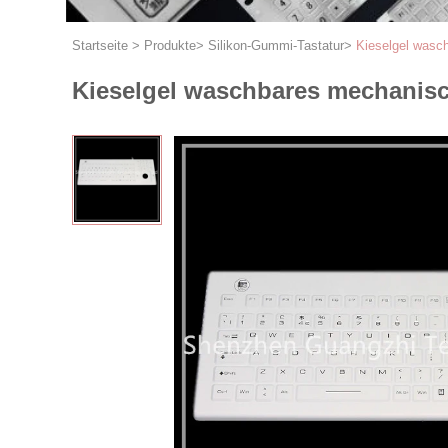
Startseite
>
Produkte
>
Silikon-Gummi-Tastatur
>
Kieselgel wasc
Kieselgel waschbares mechanisch