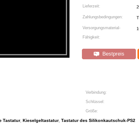
Lieferzeit:
2
Zahlungsbedingungen:
T
Versorgungsmaterial-
1
Fähigkeit:
Bestpreis
Verbindung:
Schlüssel:
Größe:
 Tastatur
Kieselgeltastatur
Tastatur des Silikonkautschuk-PS2
,
,