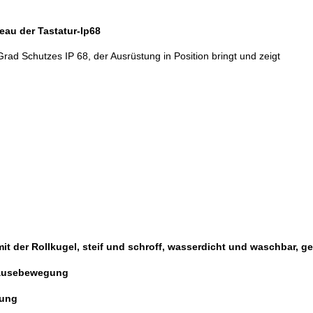
au der Tastatur-Ip68
Grad Schutzes IP 68, der Ausrüstung in Position bringt und zeigt
it der Rollkugel, steif und schroff, wasserdicht und waschbar, g
smäusebewegung
tung