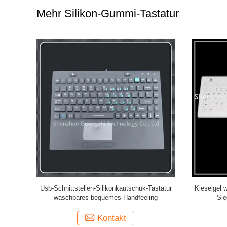
Mehr Silikon-Gummi-Tastatur
ur-Wasser-
92 Schlüssel-Art Silikonkautschuk-Tastatur mit
Von hint
 Knöpfen
Berührungsflächen-Mäuseintegration
Tastatur m
Kontakt