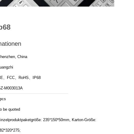
p68
mationen
henzhen, China
uangzhi
CE、FCC、RoHS、IP68
Z-M003013A
pcs
o be quoted
inzelproduktpaketgröße: 235*150*50mm, Karton-Größe:
82*320*275;