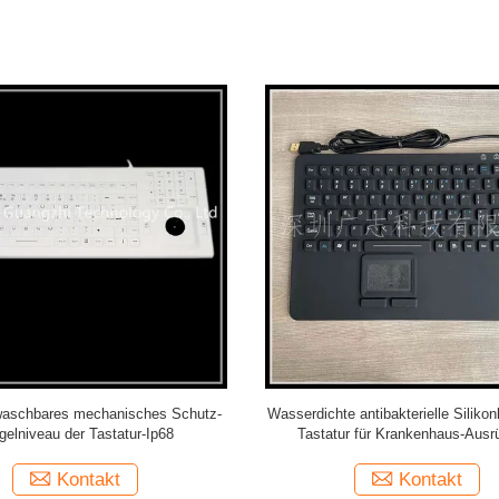
en beleuchtete Silikonkautschuk-
Wasserdichte kundenspezifische 
it der hohe Genauigkeits-Rollkugel-
Tastatur, Usb-Schnittstellen-Verb
Maus flexibel
medizinische Tastatur
Kontakt
Kontakt