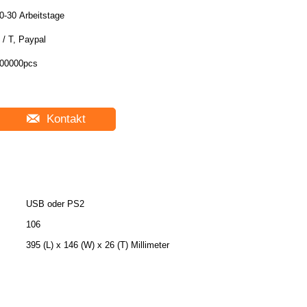
0-30 Arbeitstage
 / T, Paypal
00000pcs
Kontakt
USB oder PS2
106
395 (L) x 146 (W) x 26 (T) Millimeter