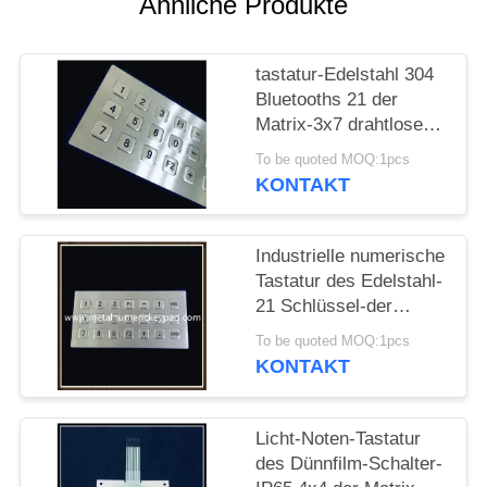
Ähnliche Produkte
PRIVACY
tastatur-Edelstahl 304
POLICY
Bluetooths 21 der
Matrix-3x7 drahtlose
Schlüssel
To be quoted MOQ:1pcs
KONTAKT
Industrielle numerische
Tastatur des Edelstahl-
21 Schlüssel-der
Matrix-3x7
To be quoted MOQ:1pcs
KONTAKT
Licht-Noten-Tastatur
des Dünnfilm-Schalter-