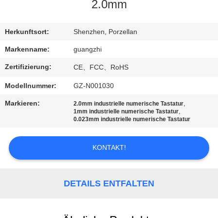
2.0mm
TRETEN
SIE
Herkunftsort:
Shenzhen, Porzellan
MIT
Markenname:
guangzhi
UNS
Zertifizierung:
CE、FCC、RoHS
IN
Modellnummer:
GZ-N001030
VERBINDUNG
Markieren:
,
2.0mm industrielle numerische Tastatur
,
1mm industrielle numerische Tastatur
0.023mm industrielle numerische Tastatur
FORDERN
SIE
KONTAKT!
EIN
ZITAT
DETAILS ENTFALTEN
SITEMAP