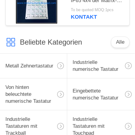
IP65 4x4 der Matrix-
50VDC
To be quoted MOQ:1pcs
KONTAKT
Beliebte Kategorien
Alle
Industrielle
Metall Zehnertastatur
numerische Tastatur
Von hinten
Eingebettete
beleuchtete
numerische Tastatur
numerische Tastatur
Industrielle
Industrielle
Tastaturen mit
Tastaturen mit
Trackball
Touchpad