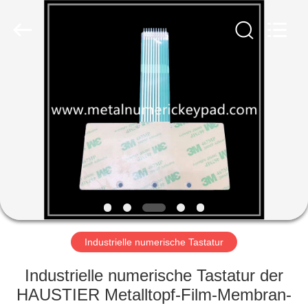
ltd..
All
Rights
Reserved.
Developed
by
ECER
HAUS
PRODUKTE
ÜBER
UNS
FABRIK-
AUSFLUG
Industrielle numerische Tastatur
Industrielle numerische Tastatur der
QUALITÄTSKONTROLLE
HAUSTIER Metalltopf-Film-Membran-