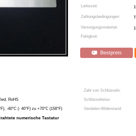
Lieferzeit:
1
Zahlungsbedingungen:
T
Versorgungsmaterial-
1
Fähigkeit:
Bestpreis
Zahl von Schlüsseln:
fied, RoHS
Schlüsselreise:
F), -40°C (- 40°F) zu +70°C (158°F)
Vandalen-Widerstand:
drahtete numerische Tastatur