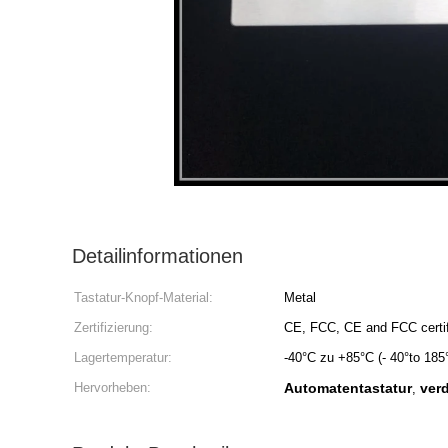
Detailinformationen
Tastatur-Knopf-Material:
Metal
Zertifizierung:
CE, FCC, CE and FCC certi
Lagertemperatur:
-40°C zu +85°C (- 40°to 185°
Hervorheben:
Automatentastatur
ver
,