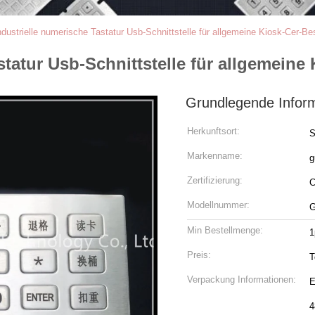
ndustrielle numerische Tastatur Usb-Schnittstelle für allgemeine Kiosk-Cer-B
statur Usb-Schnittstelle für allgemein
Grundlegende Infor
Herkunftsort:
S
Markenname:
g
Zertifizierung:
Modellnummer:
G
Min Bestellmenge:
1
Preis:
T
Verpackung Informationen:
E
4