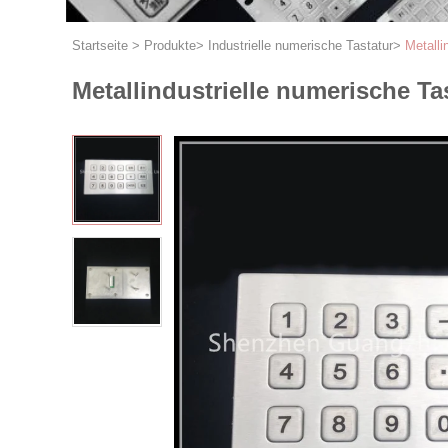
Startseite
>
Produkte
>
Industrielle numerische Tastatur
>
Metalli
Metallindustrielle numerische Ta