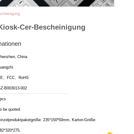
escheinigung
e Kiosk-Cer-Bescheinigung
mationen
henzhen, China
uangzhi
CE、FCC、RoHS
Z-B003013-002
pcs
o be quoted
inzelproduktpaketgröße: 235*150*50mm, Karton-Größe:
82*320*275;