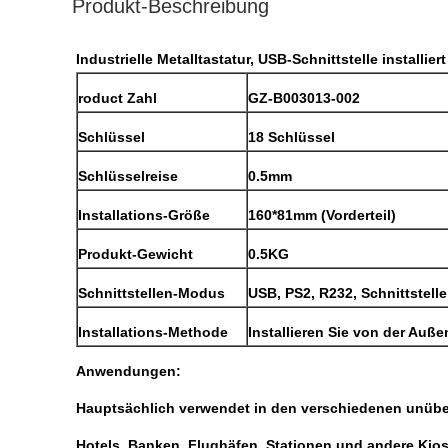
Produkt-Beschreibung
Industrielle Metalltastatur, USB-Schnittstelle installie
roduct Zahl
GZ-B003013-002
Schlüssel
18 Schlüssel
Schlüsselreise
0.5mm
Installations-Größe
160*81mm (Vorderteil)
Produkt-Gewicht
0.5KG
Schnittstellen-Modus
USB, PS2, R232, Schnittstelle
Installations-Methode
Installieren Sie von der Auße
Anwendungen:
Hauptsächlich verwendet in den verschiedenen unüber
Hotels, Banken, Flughäfen, Stationen und andere Kios