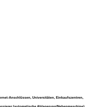
rnet-Anschlüssen, Universitäten, Einkaufszentren,
 Kassierer (automatische Ablagerung/Nebenmaschine),