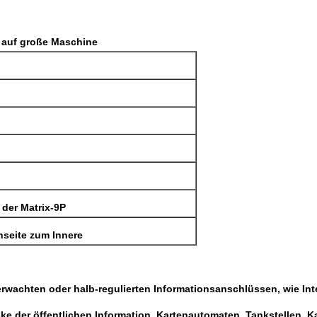
rt auf große Maschine
 der Matrix-9P
nseite zum Innere
wachten oder halb-regulierten Informationsanschlüssen, wie Inte
ke der öffentlichen Information, Kartenautomaten, Tankstellen,