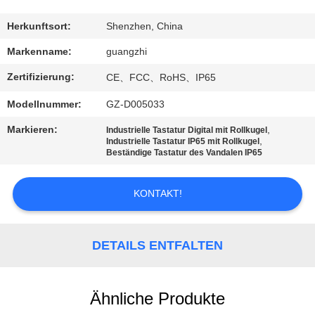
TRETEN
Herkunftsort:
Shenzhen, China
SIE
Markenname:
guangzhi
MIT
Zertifizierung:
CE、FCC、RoHS、IP65
UNS
Modellnummer:
GZ-D005033
IN
Markieren:
,
Industrielle Tastatur Digital mit Rollkugel
VERBINDUNG
,
Industrielle Tastatur IP65 mit Rollkugel
Beständige Tastatur des Vandalen IP65
FORDERN
KONTAKT!
SIE
EIN
DETAILS ENTFALTEN
ZITAT
Ähnliche Produkte
SITEMAP