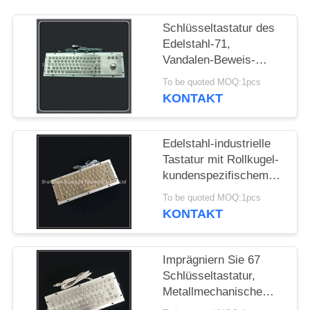
PRIVACY
Schlüsseltastatur des
Edelstahl-71,
POLICY
Vandalen-Beweis-
Tastatur mit 38mm
To be quoted MOQ:1pcs
25mm Rollkugel
KONTAKT
Edelstahl-industrielle
Tastatur mit Rollkugel-
kundenspezifischem
Plan-Rost-Beweis
To be quoted MOQ:1pcs
KONTAKT
Imprägniern Sie 67
Schlüsseltastatur,
Metallmechanische
Tastatur mit F-