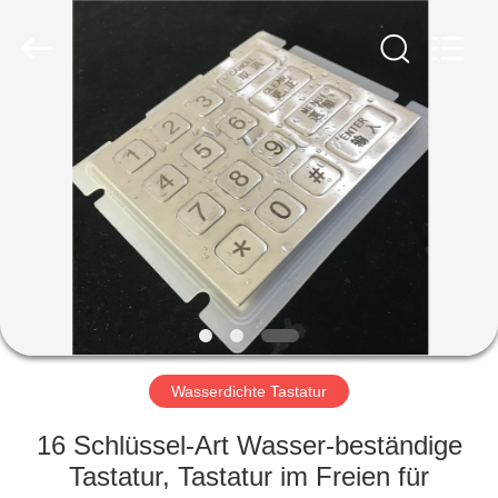
co.,
ltd..
All
Rights
Reserved.
Developed
by
ECER
HAUS
PRODUKTE
ÜBER
UNS
FABRIK-
AUSFLUG
Wasserdichte Tastatur
16 Schlüssel-Art Wasser-beständige
QUALITÄTSKONTROLLE
Tastatur, Tastatur im Freien für