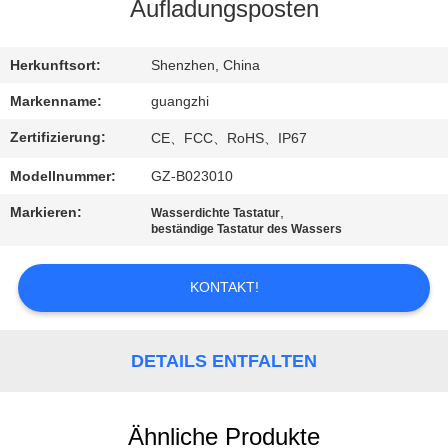
Aufladungsposten
TRETEN
SIE
Herkunftsort:
Shenzhen, China
MIT
Markenname:
guangzhi
UNS
Zertifizierung:
CE、FCC、RoHS、IP67
IN
Modellnummer:
GZ-B023010
VERBINDUNG
Markieren:
,
Wasserdichte Tastatur
beständige Tastatur des Wassers
FORDERN
KONTAKT!
SIE
EIN
ZITAT
DETAILS ENTFALTEN
SITEMAP
Ähnliche Produkte