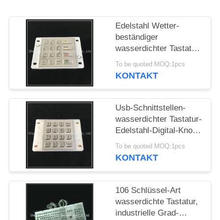
PRIVACY
Edelstahl Wetter-
POLICY
beständiger
wasserdichter Tastatur
Sus-304 mit
To be quoted MOQ:1pcs
Gummiknöpfen
KONTAKT
Usb-Schnittstellen-
wasserdichter Tastatur-
Edelstahl-Digital-Knopf
mit
To be quoted MOQ:1pcs
Hintergrundbeleuchtung
KONTAKT
106 Schlüssel-Art
wasserdichte Tastatur,
industrielle Grad-