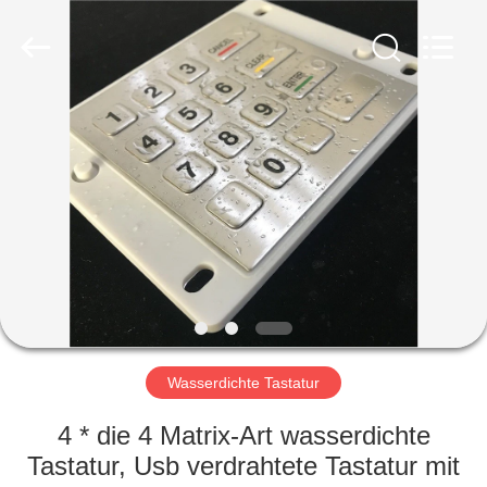
technology
co.,
ltd..
All
Rights
Reserved.
Developed
by
HAUS
ECER
PRODUKTE
ÜBER
UNS
FABRIK-
AUSFLUG
Wasserdichte Tastatur
4 * die 4 Matrix-Art wasserdichte
QUALITÄTSKONTROLLE
Tastatur, Usb verdrahtete Tastatur mit