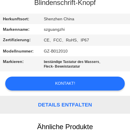
Blindenschrift-Knopf
TRETEN
SIE
Herkunftsort:
Shenzhen China
MIT
Markenname:
szguangzhi
UNS
Zertifizierung:
CE、FCC、RoHS、IP67
IN
Modellnummer:
GZ-B012010
VERBINDUNG
Markieren:
,
beständige Tastatur des Wassers
Fleck- Beweistastatur
FORDERN
KONTAKT!
SIE
EIN
ZITAT
DETAILS ENTFALTEN
SITEMAP
Ähnliche Produkte