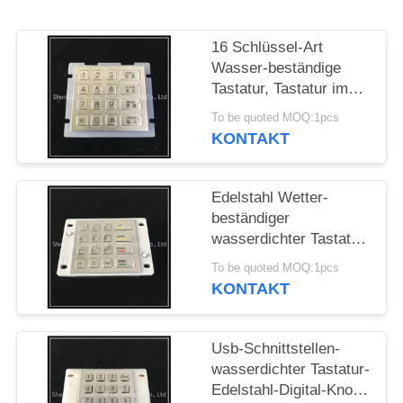
PRIVACY
16 Schlüssel-Art
POLICY
Wasser-beständige
Tastatur, Tastatur im
Freien für
To be quoted MOQ:1pcs
Aufladungsposten
KONTAKT
Edelstahl Wetter-
beständiger
wasserdichter Tastatur
Sus-304 mit
To be quoted MOQ:1pcs
Gummiknöpfen
KONTAKT
Usb-Schnittstellen-
wasserdichter Tastatur-
Edelstahl-Digital-Knopf