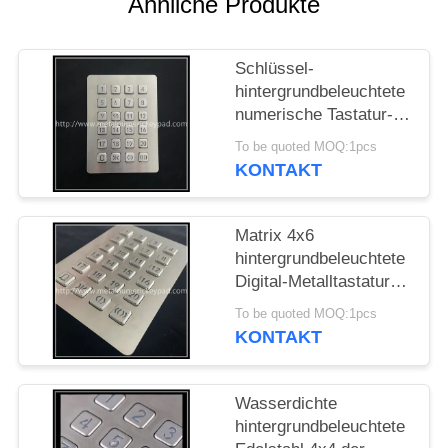
Ähnliche Produkte
PRIVACY
Schlüssel-
POLICY
hintergrundbeleuchtete
numerische Tastatur-
Zugriffskontroll-Digital-
To be quoted MOQ:1pcs
Metalltastatur ODM 24
KONTAKT
Matrix 4x6
hintergrundbeleuchtete
Digital-Metalltastatur
der Vandalen-
To be quoted MOQ:1pcs
beständige Tastatur-24
KONTAKT
Schlüssel-
Wasserdichte
hintergrundbeleuchtete