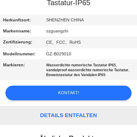
Tastatur-IP65
TRETEN
SIE
Herkunftsort:
SHENZHEN CHINA
MIT
Markenname:
szguangzhi
UNS
Zertifizierung:
CE、FCC、RoHS
IN
Modellnummer:
GZ-B029010
VERBINDUNG
Markieren:
,
Wasserdichte numerische Tastatur IP65
,
vandalproof wasserdichte numerische Tastatur
Beweistastatur des Vandalen IP65
FORDERN
SIE
KONTAKT!
EIN
ZITAT
DETAILS ENTFALTEN
SITEMAP