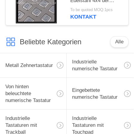
Edelstahl 4x4 der
numerischen Tastatur
To be quoted MOQ:1pcs
IP65 Matrix-Tastatur
KONTAKT
Beliebte Kategorien
Alle
Industrielle
Metall Zehnertastatur
numerische Tastatur
Von hinten
Eingebettete
beleuchtete
numerische Tastatur
numerische Tastatur
Industrielle
Industrielle
Tastaturen mit
Tastaturen mit
Trackball
Touchpad