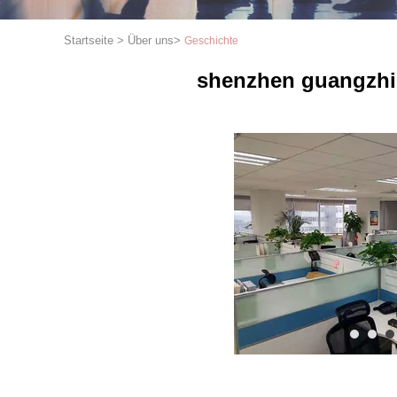
Startseite
>
Über uns
>
Geschichte
shenzhen guangzhi 
1
2
3