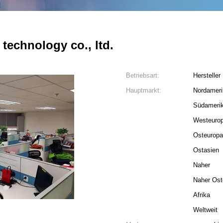
technology co., ltd.
Betriebsart:
Hersteller
Hauptmarkt:
Nordameri
Südameri
Westeuro
Osteuropa
Ostasien
Naher
Naher Ost
4
Afrika
Weltweit