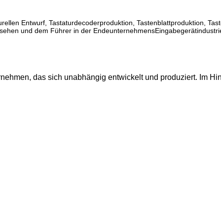
rellen Entwurf, Tastaturdecoderproduktion, Tastenblattproduktion, Tas
versehen und dem Führer in der EndeunternehmensEingabegerätindustrie
men, das sich unabhängig entwickelt und produziert. Im Hinblic