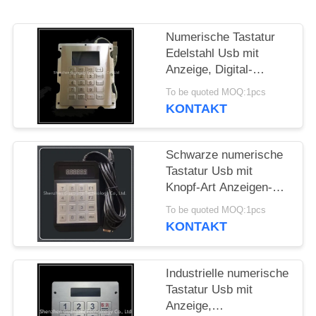
PRIVACY
Numerische Tastatur
POLICY
Edelstahl Usb mit
Anzeige, Digital-
Tastatur mit Anzeige
To be quoted MOQ:1pcs
KONTAKT
Schwarze numerische
Tastatur Usb mit
Knopf-Art Anzeigen-
Plastik-Shells 16
To be quoted MOQ:1pcs
KONTAKT
Industrielle numerische
Tastatur Usb mit
Anzeige,