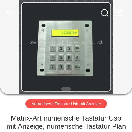
co.,
ltd..
All
Rights
Reserved.
Developed
by
ECER
HAUS
PRODUKTE
ÜBER
UNS
FABRIK-
AUSFLUG
Numerische Tastatur Usb mit Anzeige
Matrix-Art numerische Tastatur Usb
QUALITÄTSKONTROLLE
mit Anzeige, numerische Tastatur Plan