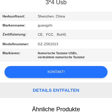
3*4 Usb
TRETEN
SIE
Herkunftsort:
Shenzhen, China
MIT
Markenname:
guangzhi
UNS
Zertifizierung:
CE、FCC、RoHS
IN
Modellnummer:
GZ-Z001013
VERBINDUNG
Markieren:
,
Numerische Tastatur USBs
verdrahtete numerische Tastatur
FORDERN
KONTAKT!
SIE
EIN
ZITAT
DETAILS ENTFALTEN
SITEMAP
Ähnliche Produkte