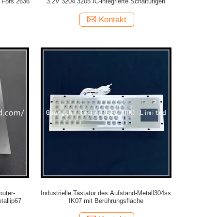
 Fors 2636
3.2V 3204 3205 IC-integrierte Schaltungen
Kontakt
uter-
Industrielle Tastatur des Aufstand-Metall304ss
tallip67
IK07 mit Berührungsfläche