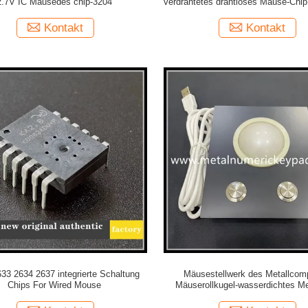
2.7V IC Mäusedes chip-3204
verdrahtetes drahtloses Mäuse-Chip
Kontakt
Kontakt
33 2634 2637 integrierte Schaltung
Mäusestellwerk des Metallcomp
Chips For Wired Mouse
Mäuserollkugel-wasserdichtes Me