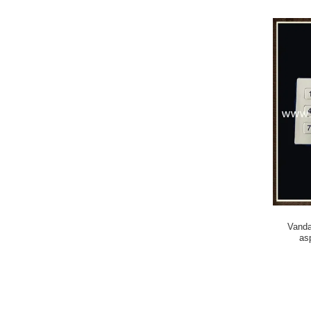
Vanda
as