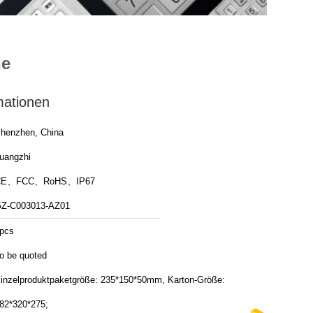
he
mationen
henzhen, China
uangzhi
CE、FCC、RoHS、IP67
Z-C003013-AZ01
pcs
o be quoted
inzelproduktpaketgröße: 235*150*50mm, Karton-Größe:
82*320*275;