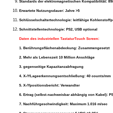
Standards der elektromagnetischen Kompatibilität: 8
Erwartete Nutzungsdauer: Jahre >5
Schlüsselschaltertechnologie: leitfähige Kohlenstoff
Schnittstellentechnologie: PS2, USB optional
Daten des industriellen TastaturTouch Screen:
1. Berührungsflächenabdeckung: Zusammengesetzt
2. Mehr als Lebenszeit 10 Million Anschläge
3. gegenseitige Kapazitanzabfragung
4. X-/YLageerkennungsentschließung: 40 counts/mm
5. X-/Ypositionsbericht: Verwandter
6. Ertrag (selbst-nachweisbar abhängig von Kabel): P
7. Nachführgeschwindigkeit: Maximum 1.016 m/sec