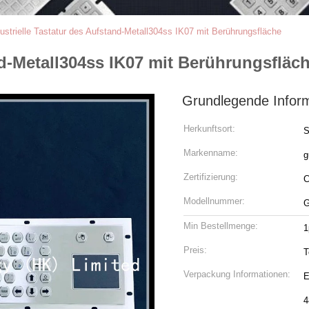
ustrielle Tastatur des Aufstand-Metall304ss IK07 mit Berührungsfläche
nd-Metall304ss IK07 mit Berührungsfläc
Grundlegende Infor
Herkunftsort:
S
Markenname:
g
Zertifizierung:
Modellnummer:
G
Min Bestellmenge:
1
Preis:
T
Verpackung Informationen:
E
4