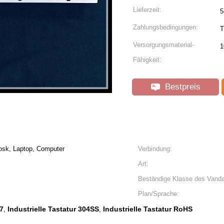
Lieferzeit:
5
Zahlungsbedingungen:
T
Versorgungsmaterial-
1
Fähigkeit:
Bestpreis
osk, Laptop, Computer
Verbindung:
Art:
Beständige Klasse des Vanda
Plan/Sprache:
07
Industrielle Tastatur 304SS
Industrielle Tastatur RoHS
,
,