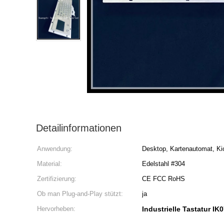
Detailinformationen
Anwendung:
Desktop, Kartenautomat, Ki
Material:
Edelstahl #304
Zertifizierung:
CE FCC RoHS
Ob man Plug-and-Play stützt:
ja
Hervorheben:
Industrielle Tastatur IK