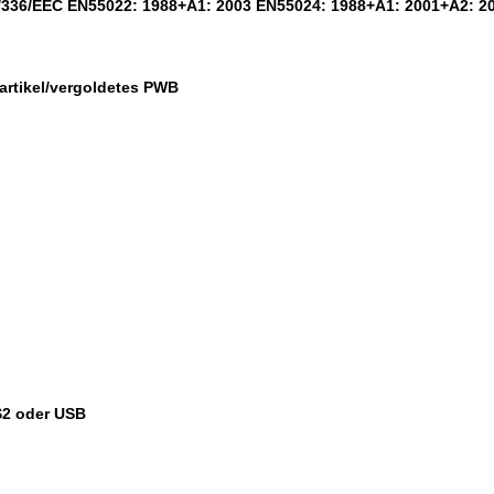
9/336/EEC EN55022: 1988+A1: 2003 EN55024: 1988+A1: 2001+A2: 2
partikel/vergoldetes PWB
S2 oder USB