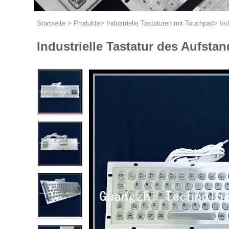
Startseite
>
Produkte
>
Industrielle Tastaturen mit Touchpad
>
Ind
Industrielle Tastatur des Aufsta