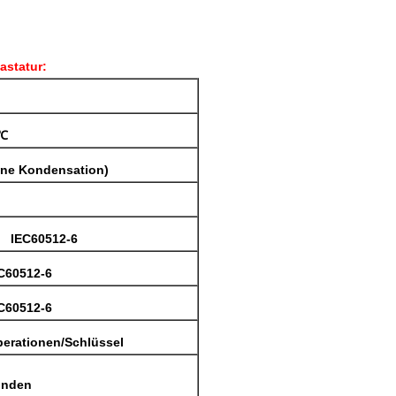
astatur:
0℃
ine Kondensation)
n IEC60512-6
EC60512-6
EC60512-6
perationen/Schlüssel
unden