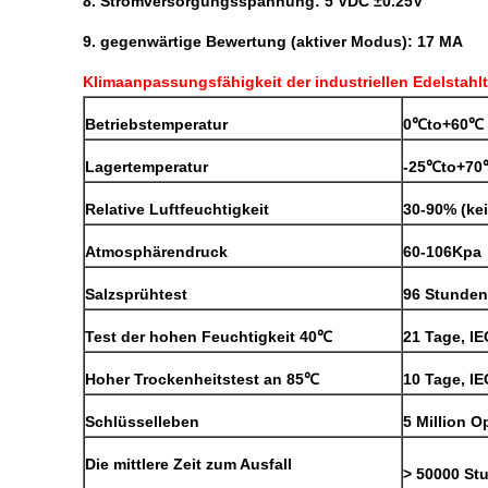
8. Stromversorgungsspannung: 5 VDC ±0.25V
9. gegenwärtige Bewertung (aktiver Modus): 17 MA
Klimaanpassungsfähigkeit der industriellen Edelstahlt
Betriebstemperatur
0℃to+60℃
Lagertemperatur
-25℃to+7
Relative Luftfeuchtigkeit
30-90% (ke
Atmosphärendruck
60-106Kpa
Salzsprühtest
96 Stunde
Test der hohen Feuchtigkeit 40℃
21 Tage, I
Hoher Trockenheitstest an 85℃
10 Tage, I
Schlüsselleben
5 Million O
Die mittlere Zeit zum Ausfall
> 50000 St