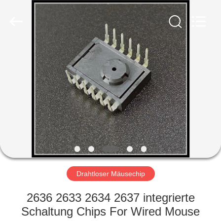
technology
co.,
ltd..
All
Rights
Reserved.
Developed
by
HAUS
ECER
PRODUKTE
ÜBER
UNS
FABRIK-
AUSFLUG
Drahtloser Mäusechip
2636 2633 2634 2637 integrierte
QUALITÄTSKONTROLLE
Schaltung Chips For Wired Mouse