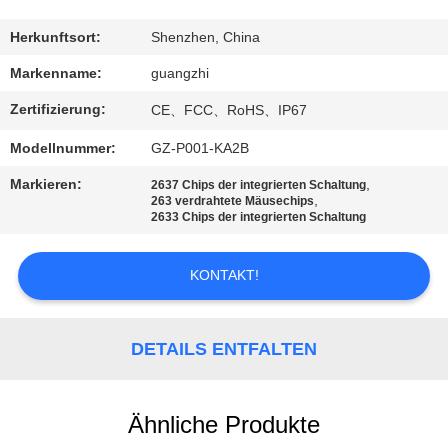
TRETEN
Herkunftsort:
Shenzhen, China
SIE
Markenname:
guangzhi
MIT
Zertifizierung:
CE、FCC、RoHS、IP67
UNS
Modellnummer:
GZ-P001-KA2B
IN
Markieren:
,
2637 Chips der integrierten Schaltung
VERBINDUNG
,
263 verdrahtete Mäusechips
2633 Chips der integrierten Schaltung
FORDERN
KONTAKT!
SIE
EIN
DETAILS ENTFALTEN
ZITAT
Ähnliche Produkte
SITEMAP