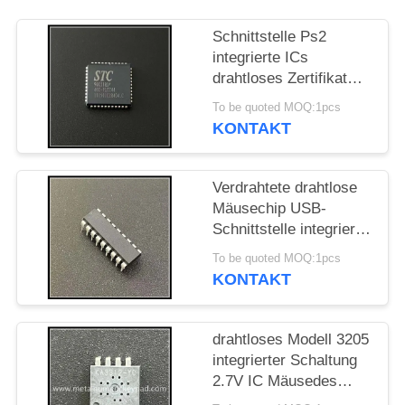
PRIVACY
Schnittstelle Ps2
integrierte ICs
POLICY
drahtloses Zertifikat
Mäusedes chip-ROHS
To be quoted MOQ:1pcs
KONTAKT
Verdrahtete drahtlose
Mäusechip USB-
Schnittstelle integrierte
optische Mäusechip
To be quoted MOQ:1pcs
ICs
KONTAKT
drahtloses Modell 3205
integrierter Schaltung
2.7V IC Mäusedes
chip-3204