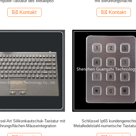
mputer-Tastatur des Metallip65
mit Berührungsfläche
Kontakt
Kontakt
sel-Art Silikonkautschuk-Tastatur mit
Schlüssel Ip65 kundengerechte
hrungsflächen-Mäuseintegration
Metalledelstahl-numerische Tastatur
Matrix-12