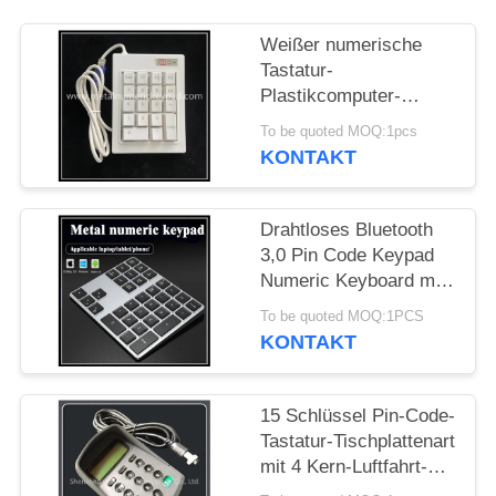
PRIVACY
Weißer numerische
Tastatur-
POLICY
Plastikcomputer-
Zifferntasten des
To be quoted MOQ:1pcs
Bankschalter-1.5m
KONTAKT
Drahtloses Bluetooth
3,0 Pin Code Keypad
Numeric Keyboard mit
Hintergrundbeleuchtung
To be quoted MOQ:1PCS
7
KONTAKT
15 Schlüssel Pin-Code-
Tastatur-Tischplattenart
mit 4 Kern-Luftfahrt-
Kopf-Schnittstelle