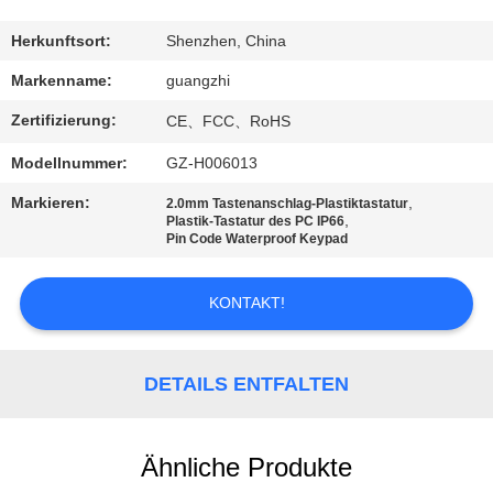
TRETEN
Herkunftsort:
Shenzhen, China
SIE
Markenname:
guangzhi
MIT
Zertifizierung:
CE、FCC、RoHS
UNS
Modellnummer:
GZ-H006013
IN
Markieren:
,
2.0mm Tastenanschlag-Plastiktastatur
VERBINDUNG
,
Plastik-Tastatur des PC IP66
Pin Code Waterproof Keypad
FORDERN
KONTAKT!
SIE
EIN
DETAILS ENTFALTEN
ZITAT
Ähnliche Produkte
SITEMAP