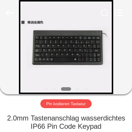
ltd..
All
Rights
Reserved.
Developed
by
ECER
HAUS
PRODUKTE
ÜBER
UNS
FABRIK-
AUSFLUG
Pin kodieren Tastatur
2.0mm Tastenanschlag wasserdichtes
QUALITÄTSKONTROLLE
IP66 Pin Code Keypad