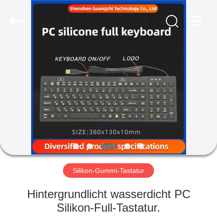
ltd..
All
Rights
Reserved.
Developed
by
ECER
HAUS
PRODUKTE
ÜBER
UNS
FABRIK-
AUSFLUG
Silikon-Gummi-Tastatur
Hintergrundlicht wasserdicht PC
QUALITÄTSKONTROLLE
Silikon-Full-Tastatur.