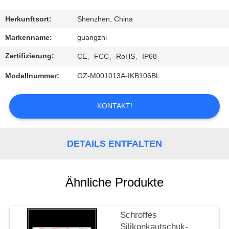
TRETEN
Herkunftsort:
Shenzhen, China
SIE
Markenname:
guangzhi
MIT
Zertifizierung:
CE、FCC、RoHS、IP68
UNS
Modellnummer:
GZ-M001013A-IKB106BL
IN
VERBINDUNG
KONTAKT!
FORDERN
DETAILS ENTFALTEN
SIE
EIN
Ähnliche Produkte
ZITAT
Schroffes
SITEMAP
Silikonkautschuk-