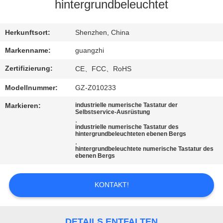
hintergrundbeleuchtet
TRETEN
SIE
Herkunftsort:
Shenzhen, China
MIT
Markenname:
guangzhi
UNS
Zertifizierung:
CE、FCC、RoHS
IN
Modellnummer:
GZ-Z010233
VERBINDUNG
Markieren:
industrielle numerische Tastatur der
Selbstservice-Ausrüstung
,
industrielle numerische Tastatur des
FORDERN
hintergrundbeleuchteten ebenen Bergs
,
SIE
hintergrundbeleuchtete numerische Tastatur des
ebenen Bergs
EIN
ZITAT
KONTAKT!
SITEMAP
DETAILS ENTFALTEN