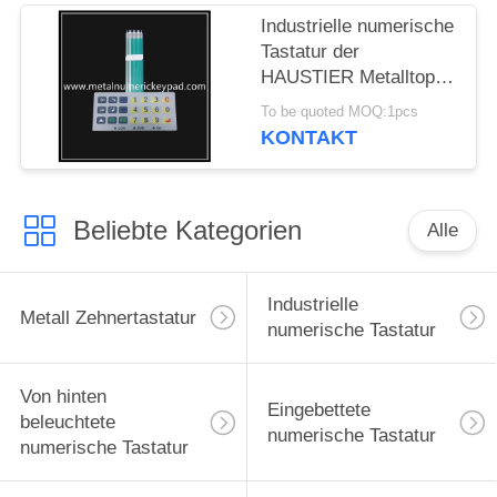
Industrielle numerische
Tastatur der
HAUSTIER Metalltopf-
Film-Membran-2.0mm
To be quoted MOQ:1pcs
KONTAKT
Beliebte Kategorien
Alle
Industrielle
Metall Zehnertastatur
numerische Tastatur
Von hinten
Eingebettete
beleuchtete
numerische Tastatur
numerische Tastatur