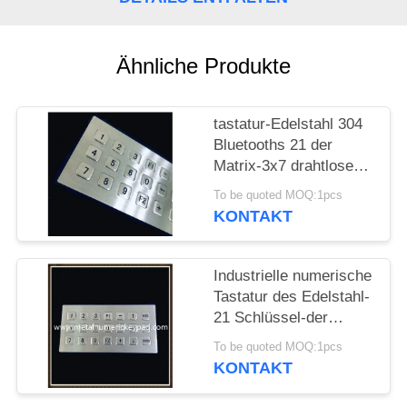
PRIVACY
Ähnliche Produkte
POLICY
tastatur-Edelstahl 304
Bluetooths 21 der
Matrix-3x7 drahtlose
Schlüssel
To be quoted MOQ:1pcs
KONTAKT
Industrielle numerische
Tastatur des Edelstahl-
21 Schlüssel-der
Matrix-3x7
To be quoted MOQ:1pcs
KONTAKT