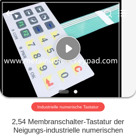
co.,
ltd..
All
Rights
Reserved.
Developed
by
ECER
HAUS
PRODUKTE
ÜBER
UNS
FABRIK-
AUSFLUG
Industrielle numerische Tastatur
2,54 Membranschalter-Tastatur der
QUALITÄTSKONTROLLE
Neigungs-industrielle numerischen