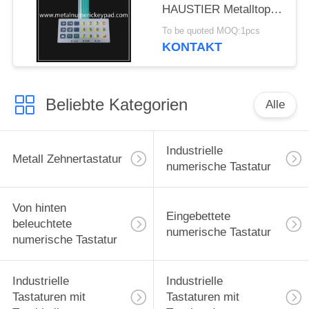
HAUSTIER Metalltopf-
Film-Membran-2.0mm
To be quoted MOQ:1pcs
KONTAKT
Beliebte Kategorien
Alle
Industrielle
Metall Zehnertastatur
numerische Tastatur
Von hinten
Eingebettete
beleuchtete
numerische Tastatur
numerische Tastatur
Industrielle
Industrielle
Tastaturen mit
Tastaturen mit