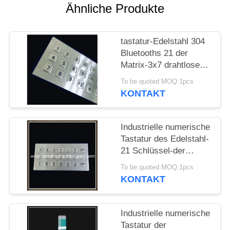
Ähnliche Produkte
PRIVACY
POLICY
tastatur-Edelstahl 304
Bluetooths 21 der
Matrix-3x7 drahtlose
Schlüssel
To be quoted MOQ:1pcs
KONTAKT
Industrielle numerische
Tastatur des Edelstahl-
21 Schlüssel-der
Matrix-3x7
To be quoted MOQ:1pcs
KONTAKT
Industrielle numerische
Tastatur der