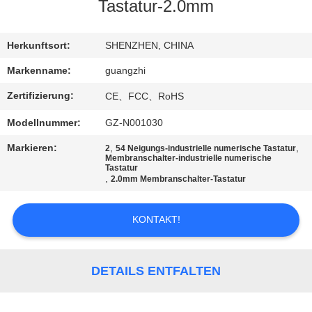
Tastatur-2.0mm
TRETEN
SIE
Herkunftsort:
SHENZHEN, CHINA
MIT
Markenname:
guangzhi
UNS
Zertifizierung:
CE、FCC、RoHS
IN
Modellnummer:
GZ-N001030
VERBINDUNG
Markieren:
,
,
2
54 Neigungs-industrielle numerische Tastatur
Membranschalter-industrielle numerische
Tastatur
,
FORDERN
2.0mm Membranschalter-Tastatur
SIE
KONTAKT!
EIN
ZITAT
DETAILS ENTFALTEN
SITEMAP