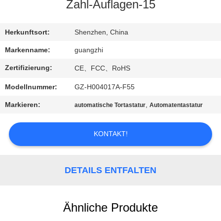
Zahl-Auflagen-15
TRETEN
SIE
Herkunftsort:
Shenzhen, China
MIT
Markenname:
guangzhi
UNS
Zertifizierung:
CE、FCC、RoHS
IN
Modellnummer:
GZ-H004017A-F55
VERBINDUNG
Markieren:
,
automatische Tortastatur
Automatentastatur
FORDERN
KONTAKT!
SIE
EIN
DETAILS ENTFALTEN
ZITAT
Ähnliche Produkte
SITEMAP