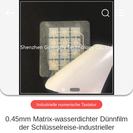
co.,
ltd..
All
Rights
Reserved.
Developed
by
ECER
HAUS
PRODUKTE
ÜBER
UNS
FABRIK-
AUSFLUG
Industrielle numerische Tastatur
0.45mm Matrix-wasserdichter Dünnfilm
QUALITÄTSKONTROLLE
der Schlüsselreise-industrieller