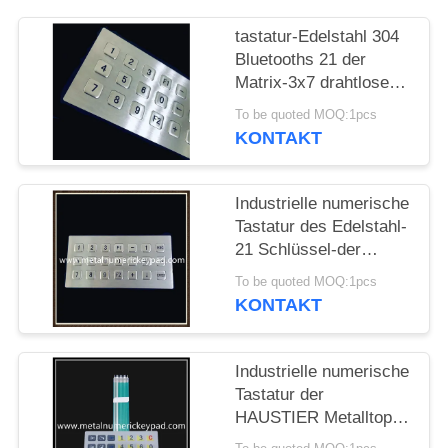
PRIVACY
tastatur-Edelstahl 304
Bluetooths 21 der
POLICY
Matrix-3x7 drahtlose
Schlüssel
To be quoted MOQ:1pcs
KONTAKT
Industrielle numerische
Tastatur des Edelstahl-
21 Schlüssel-der
Matrix-3x7
To be quoted MOQ:1pcs
KONTAKT
Industrielle numerische
Tastatur der
HAUSTIER Metalltopf-
Film-Membran-2.0mm