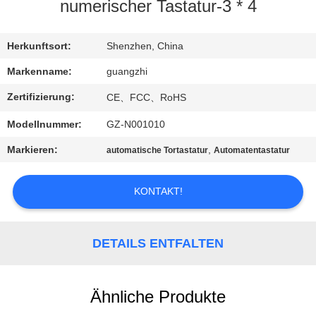
numerischer Tastatur-3 * 4
TRETEN
SIE
Herkunftsort:
Shenzhen, China
MIT
Markenname:
guangzhi
UNS
Zertifizierung:
CE、FCC、RoHS
IN
Modellnummer:
GZ-N001010
VERBINDUNG
Markieren:
,
automatische Tortastatur
Automatentastatur
FORDERN
KONTAKT!
SIE
EIN
DETAILS ENTFALTEN
ZITAT
Ähnliche Produkte
SITEMAP