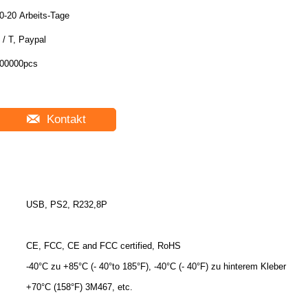
0-20 Arbeits-Tage
 / T, Paypal
00000pcs
Kontakt
USB, PS2, R232,8P
CE, FCC, CE and FCC certified, RoHS
-40°C zu +85°C (- 40°to 185°F), -40°C (- 40°F) zu hinterem Kleber
+70°C (158°F) 3M467, etc.