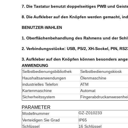
7. Die Tastatur benutzt doppelseitiges PWB und Geist
8. Die Aufkleber auf den Knöpfen werden gemacht, ind
BENUTZER-WAHLEN
1. Oberflächenbehandlung des Rahmens und der Schlüs
2. Verbindungsstücke: USB, PS/2, XH-Sockel, PIN, RS2
3. Aufkleber auf den Knöpfen können besonders angef
ANWENDUNG
Selbstbedienungsbibliothek
Selbstbedienungskiosk
Haushaltsanwendungen
Ölenmaschine
industrielles Telefon
ATM
Kartenmaschine
Automat
Sicherheitssystem
Fingerabdruckanwesenhe
PARAMETER
GZ-Z010233
Modellnummer
Verteidigen Sie Grad
IP65
Schlüssel
16 Schlüssel