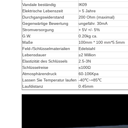
Vandale beständig
IK09
Elektrische Lebenszeit
> 5 Jahre
Durchgangswiderstand
200 Ohm (maximal)
Gegenwärtige Bewertung
ungefähr. 30mA
Stromversorgung
+ 5V +/- 5%
G.W.
0.20kg ca.
Maße
100mm * 100 mm*5.5mm
Feld-/Schlüsselmaterialien
Edelstahl
Lebensdauer
≥2 Million
Elastizität des Schlüssels
2.5-3N
Schlüsselreise
≤100Ω
Atmosphärendruck
60-106Kpa
Lassen Sie Temperatur laufen
-40℃~+85℃
Laufdistanz
0.45mm