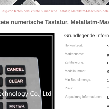
Berg-von hinten beleuchtete numerische Tastatur, Metallatm-Maschinen-Zahl
ete numerische Tastatur, Metallatm-Ma
Grundlegende Infor
Herkunftsort:
S
Markenname:
g
Zertifizierung:
Modellnummer:
G
Min Bestellmenge:
1
Preis:
T
Verpackung Informationen:
E
4