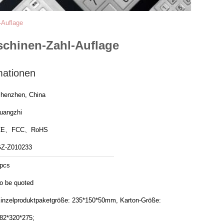
-Auflage
schinen-Zahl-Auflage
mationen
henzhen, China
uangzhi
CE、FCC、RoHS
Z-Z010233
pcs
o be quoted
inzelproduktpaketgröße: 235*150*50mm, Karton-Größe:
82*320*275;