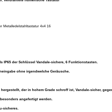
ur
verdrahtete numerische Tastatur
,
r Metalledelstahltastatur 4x4 16
ls IP65 der Schlüssel Vandale-sichere, 6 Funktionstasten.
eneingabe ohne irgendwelche Geräusche.
ergestellt, der in hohem Grade schroff ist, Vandale-sicher, gegen
besonders angefertigt werden.
u-sicheres.