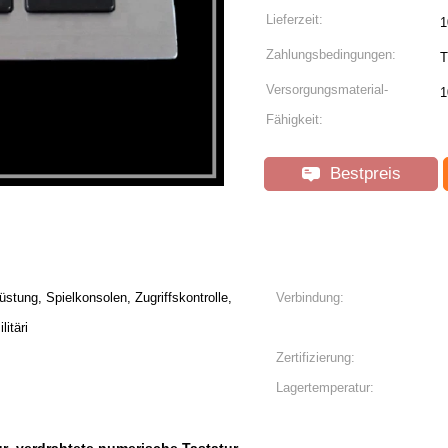
Lieferzeit:
1
Zahlungsbedingungen:
T
Versorgungsmaterial-
1
Fähigkeit:
Bestpreis
tung, Spielkonsolen, Zugriffskontrolle,
Verbindung:
itäri
Zertifizierung:
Lagertemperatur: