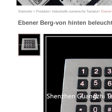
Startseite
>
Produkte
>
Industrielle numerische Tastatur
>
Ebener 
Ebener Berg-von hinten beleucht