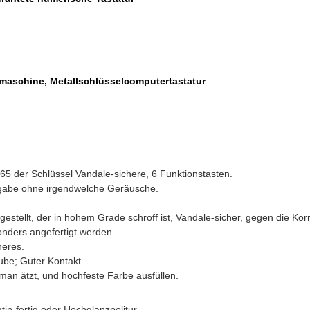
aschine, Metallschlüsselcomputertastatur
65 der Schlüssel Vandale-sichere, 6 Funktionstasten.
ngabe ohne irgendwelche Geräusche.
stellt, der in hohem Grade schroff ist, Vandale-sicher, gegen die Korr
nders angefertigt werden.
heres.
ube; Guter Kontakt.
an ätzt, und hochfeste Farbe ausfüllen.
n-fertig oder Hochglanzpolitur.