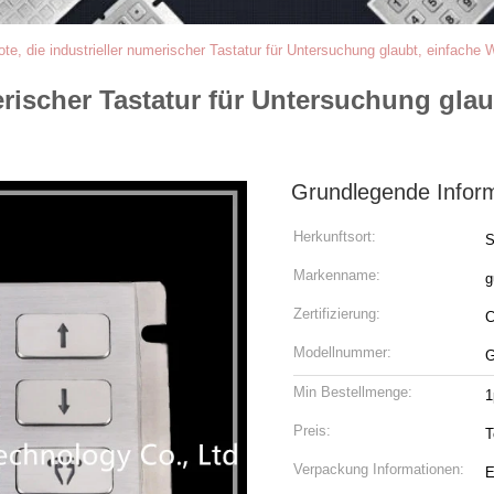
te, die industrieller numerischer Tastatur für Untersuchung glaubt, einfache
erischer Tastatur für Untersuchung gla
Grundlegende Infor
Herkunftsort:
S
Markenname:
g
Zertifizierung:
Modellnummer:
G
Min Bestellmenge:
1
Preis:
T
Verpackung Informationen:
E