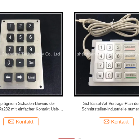
rielle numerische Tastatur der
Licht-Noten-Tastatur des Dünnfilm
Metalltopf-Film-Membran-2.0mm
IP65 4x4 der Matrix-50VD
Kontakt
Kontakt