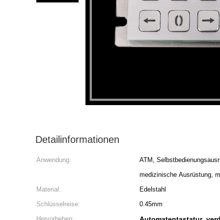
Detailinformationen
Anwendung:
ATM, Selbstbedienungsausrüs
medizinische Ausrüstung, mil
Material:
Edelstahl
Schlüsselreise:
0.45mm
Hervorheben:
Automatentastatur
ver
,