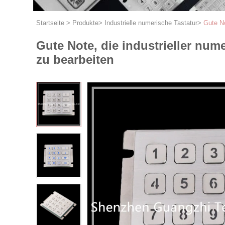
Startseite
>
Produkte
>
Industrielle numerische Tastatur
>
Gute No
Gute Note, die industrieller num
zu bearbeiten