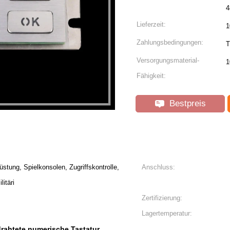
4
Lieferzeit:
1
Zahlungsbedingungen:
T
Versorgungsmaterial-
1
Fähigkeit:
Bestpreis
tung, Spielkonsolen, Zugriffskontrolle,
Anschluss:
itäri
Zertifizierung:
Lagertemperatur:
drahtete numerische Tastatur