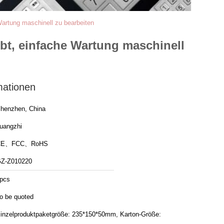
 Wartung maschinell zu bearbeiten
ubt, einfache Wartung maschinell
mationen
henzhen, China
uangzhi
CE、FCC、RoHS
Z-Z010220
pcs
o be quoted
inzelproduktpaketgröße: 235*150*50mm, Karton-Größe: