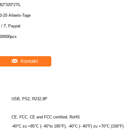
82*320*275;
0-20 Arbeits-Tage
 / T, Paypal
00000pcs
Kontakt
USB, PS2, R232,8P
CE, FCC, CE and FCC certified, RoHS
-40°C zu +85°C (- 40°to 185°F), -40°C (- 40°F) zu +70°C (158°F)