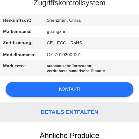
Zugriffskontrollsystem
TRETEN
SIE
Herkunftsort:
Shenzhen, China
MIT
Markenname:
guangzhi
UNS
Zertifizierung:
CE、FCC、RoHS
IN
Modellnummer:
GZ-Z010200-001
VERBINDUNG
Markieren:
,
automatische Tortastatur
verdrahtete numerische Tastatur
FORDERN
KONTAKT!
SIE
EIN
ZITAT
DETAILS ENTFALTEN
SITEMAP
Ähnliche Produkte