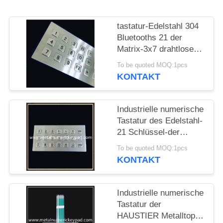
PRIVACY
tastatur-Edelstahl 304
POLICY
Bluetooths 21 der
Matrix-3x7 drahtlose
Schlüssel
To be quoted MOQ:1pcs
KONTAKT
Industrielle numerische
Tastatur des Edelstahl-
21 Schlüssel-der
Matrix-3x7
To be quoted MOQ:1pcs
KONTAKT
Industrielle numerische
Tastatur der
HAUSTIER Metalltopf-