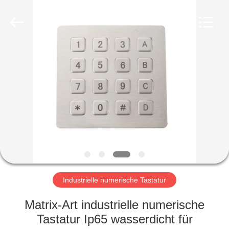
co.,
ltd..
All
Rights
Reserved.
Developed
by
ECER
HAUS
PRODUKTE
ÜBER
UNS
FABRIK-
AUSFLUG
Industrielle numerische Tastatur
Matrix-Art industrielle numerische
QUALITÄTSKONTROLLE
Tastatur Ip65 wasserdicht für