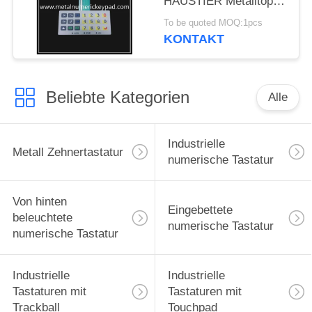
HAUSTIER Metalltopf-
Film-Membran-2.0mm
To be quoted MOQ:1pcs
KONTAKT
Beliebte Kategorien
Alle
Industrielle
Metall Zehnertastatur
numerische Tastatur
Von hinten
Eingebettete
beleuchtete
numerische Tastatur
numerische Tastatur
Industrielle
Industrielle
Tastaturen mit
Tastaturen mit
Trackball
Touchpad