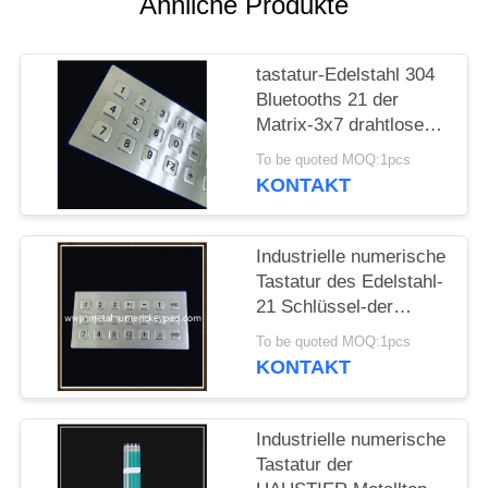
Ähnliche Produkte
PRIVACY
tastatur-Edelstahl 304
POLICY
Bluetooths 21 der
Matrix-3x7 drahtlose
Schlüssel
To be quoted MOQ:1pcs
KONTAKT
Industrielle numerische
Tastatur des Edelstahl-
21 Schlüssel-der
Matrix-3x7
To be quoted MOQ:1pcs
KONTAKT
Industrielle numerische
Tastatur der