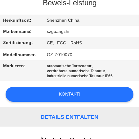
Beweis-Leistung
TRETEN
SIE
Herkunftsort:
Shenzhen China
MIT
Markenname:
szguangzhi
UNS
Zertifizierung:
CE、FCC、RoHS
IN
Modellnummer:
GZ-Z010070
VERBINDUNG
Markieren:
,
automatische Tortastatur
,
verdrahtete numerische Tastatur
Industrielle numerische Tastatur IP65
FORDERN
SIE
KONTAKT!
EIN
ZITAT
DETAILS ENTFALTEN
SITEMAP