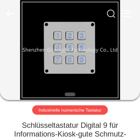
ltd..
All
Rights
Reserved.
Developed
by
ECER
HAUS
PRODUKTE
ÜBER
UNS
FABRIK-
AUSFLUG
Industrielle numerische Tastatur
Schlüsseltastatur Digital 9 für
QUALITÄTSKONTROLLE
Informations-Kiosk-gute Schmutz-