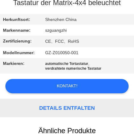
Tastatur der Matrix-4x4 beleuchtet
TRETEN
SIE
Herkunftsort:
Shenzhen China
MIT
Markenname:
szguangzhi
UNS
Zertifizierung:
CE、FCC、RoHS
IN
Modellnummer:
GZ-Z010050-001
VERBINDUNG
Markieren:
,
automatische Tortastatur
verdrahtete numerische Tastatur
FORDERN
KONTAKT!
SIE
EIN
ZITAT
DETAILS ENTFALTEN
SITEMAP
Ähnliche Produkte