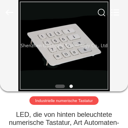
co.,
ltd..
All
Rights
Reserved.
Developed
by
ECER
HAUS
PRODUKTE
ÜBER
UNS
FABRIK-
AUSFLUG
Industrielle numerische Tastatur
LED, die von hinten beleuchtete
QUALITÄTSKONTROLLE
numerische Tastatur, Art Automaten-