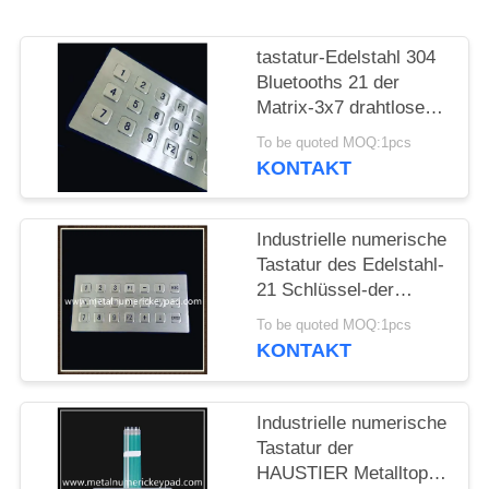
PRIVACY
tastatur-Edelstahl 304
POLICY
Bluetooths 21 der
Matrix-3x7 drahtlose
Schlüssel
To be quoted MOQ:1pcs
KONTAKT
Industrielle numerische
Tastatur des Edelstahl-
21 Schlüssel-der
Matrix-3x7
To be quoted MOQ:1pcs
KONTAKT
Industrielle numerische
Tastatur der
HAUSTIER Metalltopf-