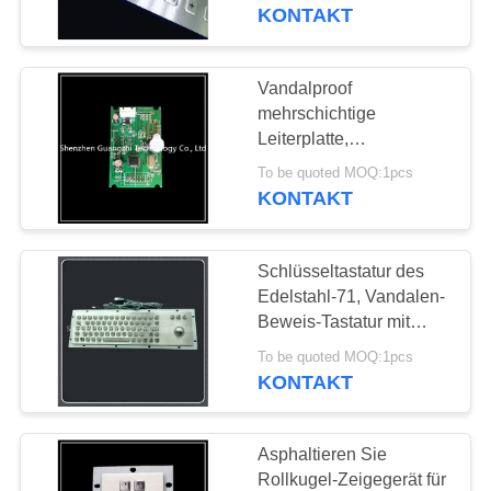
KONTAKT
TRETEN
SIE
Vandalproof
33
MIT
mehrschichtige
Von hinten
Leiterplatte,
UNS
Steuerkreiskarte für
beleuchtete
To be quoted MOQ:1pcs
IN
Metalltastatur
KONTAKT
VERBINDUNG
numerische Tastatur
Schlüsseltastatur des
FORDERN
Edelstahl-71, Vandalen-
SIE
Beweis-Tastatur mit
15
38mm 25mm Rollkugel
EIN
To be quoted MOQ:1pcs
Eingebettete
KONTAKT
ZITAT
numerische Tastatur
Asphaltieren Sie
SITEMAP
Rollkugel-Zeigegerät für