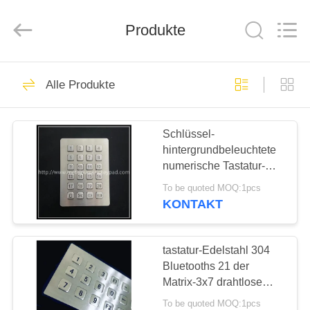
co.,
ltd..
All
Produkte
Rights
Reserved.
Developed
by
ECER
HAUS
90
Alle Produkte
Metall
PRODUKTE
Zehnertastatur
Schlüssel-
hintergrundbeleuchtete
ÜBER
numerische Tastatur-
UNS
Zugriffskontroll-Digital-
To be quoted MOQ:1pcs
Metalltastatur ODM 24
KONTAKT
34
FABRIK-
Industrielle
AUSFLUG
tastatur-Edelstahl 304
Bluetooths 21 der
numerische Tastatur
Matrix-3x7 drahtlose
QUALITÄTSKONTROLLE
Schlüssel
To be quoted MOQ:1pcs