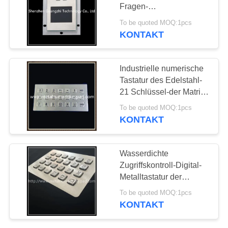
Fragen-
PRIVACY
Maschine/industrielle
To be quoted MOQ:1pcs
Steuermaschine
KONTAKT
25
POLICY
Industrielle
Industrielle numerische
Tastaturen mit
Tastatur des Edelstahl-
21 Schlüssel-der Matrix-
Trackball
3x7
To be quoted MOQ:1pcs
KONTAKT
20
Wasserdichte
Industrielle
Zugriffskontroll-Digital-
Metalltastatur der
Tastaturen mit
numerischen Tastatur-
To be quoted MOQ:1pcs
IP65
Touchpad
KONTAKT