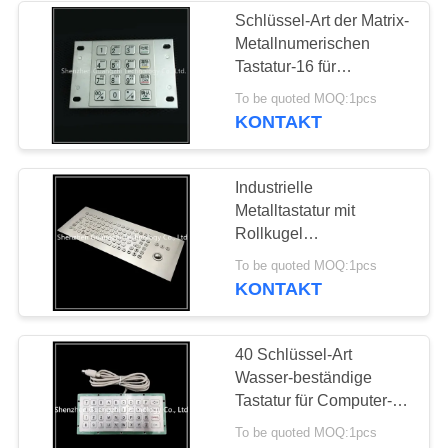
Schlüssel-Art der Matrix-
Metallnumerischen
26
Tastatur-16 für
Zugriffskontrollkiosk-
To be quoted MOQ:1pcs
Trackball Zeigegerät
Aufzugs-ATM
KONTAKT
Industrielle
Metalltastatur mit
Rollkugel
kundengebundenem
9
To be quoted MOQ:1pcs
Plan IP65 imprägniern
KONTAKT
wasserdichte
gerade
Tastatur
40 Schlüssel-Art
Wasser-beständige
Tastatur für Computer-
ausgezeichnete nicht
To be quoted MOQ:1pcs
rostende Leistung