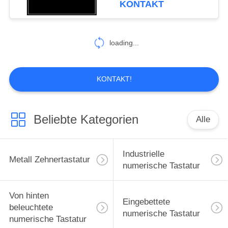
KONTAKT
30
loading...
Edelstahltastatur
KONTAKT!
Beliebte Kategorien
Alle
19
Pin kodieren
Industrielle
Metall Zehnertastatur
Tastatur
numerische Tastatur
Von hinten
Eingebettete
beleuchtete
numerische Tastatur
numerische Tastatur