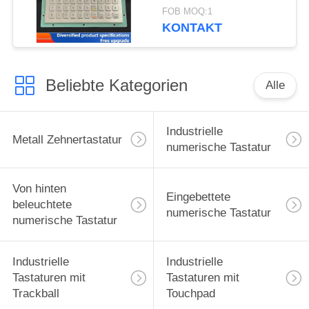
C001055 R232
FOB MOQ:1
Schnittstelle
KONTAKT
Beliebte Kategorien
Alle
Industrielle
Metall Zehnertastatur
numerische Tastatur
Von hinten
Eingebettete
beleuchtete
numerische Tastatur
numerische Tastatur
Industrielle
Industrielle
Tastaturen mit
Tastaturen mit
Trackball
Touchpad