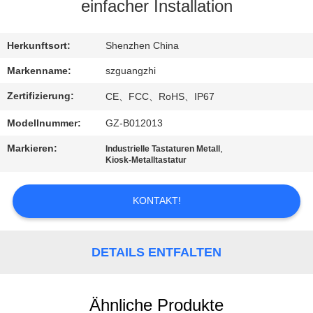
einfacher Installation
TRETEN
SIE
Herkunftsort:
Shenzhen China
MIT
Markenname:
szguangzhi
UNS
Zertifizierung:
CE、FCC、RoHS、IP67
IN
Modellnummer:
GZ-B012013
VERBINDUNG
Markieren:
,
Industrielle Tastaturen Metall
Kiosk-Metalltastatur
FORDERN
KONTAKT!
SIE
EIN
ZITAT
DETAILS ENTFALTEN
SITEMAP
Ähnliche Produkte