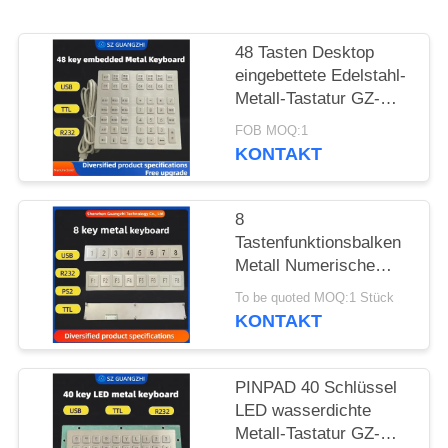
PRIVACY
48 Tasten Desktop
POLICY
eingebettete Edelstahl-
Metall-Tastatur GZ-
B035013 USB-
FOB MOQ:1
Schnittstelle
KONTAKT
8
Tastenfunktionsbalken
Metall Numerische
Tastatur Edelstahl 304
To be quoted MOQ:1 Stück
Seiten-Tastatur-Pinpad
KONTAKT
PINPAD 40 Schlüssel
LED wasserdichte
Metall-Tastatur GZ-