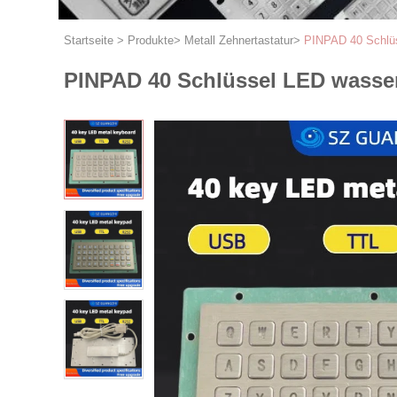
Startseite
>
Produkte
>
Metall Zehnertastatur
>
PINPAD 40 Schlüs
PINPAD 40 Schlüssel LED wasserd