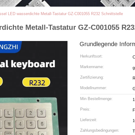
sel LED wasserdichte Metall-Tastatur GZ-C001055 R232 Schnittstelle
ichte Metall-Tastatur GZ-C001055 R232
Grundlegende Infor
Herkunftsort:
C
Markenname:
g
Zertifizierung:
R
Modellnummer:
G
Min Bestellmenge:
1
Preis:
Lieferzeit:
1
Zahlungsbedingungen:
T