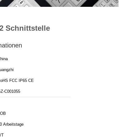
 Schnittstelle
mationen
hina
uangzhi
oHS FCC IP65 CE
Z-C001055
FOB
0 Arbeitstage
/T