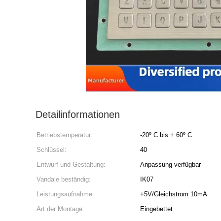
Detailinformationen
Betriebstemperatur:
-20º C bis + 60º C
Schlüssel:
40
Entwurf und Gestaltung:
Anpassung verfügbar
Vandale beständig:
IK07
Leistungsaufnahme:
+5V/Gleichstrom 10mA
Art der Montage:
Eingebettet