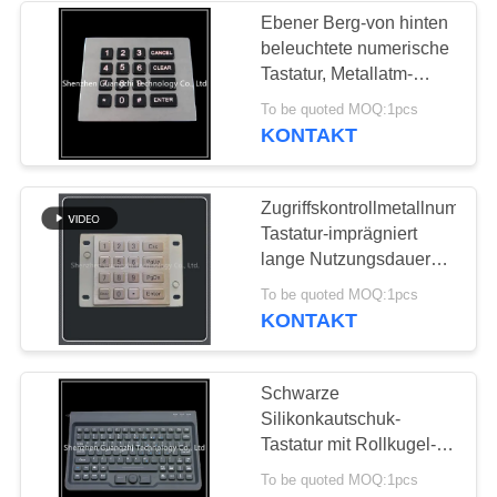
Ebener Berg-von hinten
beleuchtete numerische
26
Tastatur, Metallatm-
Maschinen-Zahl-Auflage
To be quoted MOQ:1pcs
Trackball Zeigegerät
KONTAKT
Zugriffskontrollmetallnumeris
Tastatur-imprägniert
lange Nutzungsdauer
Ip65 Grad
9
To be quoted MOQ:1pcs
KONTAKT
wasserdichte
Tastatur
Schwarze
Silikonkautschuk-
Tastatur mit Rollkugel-
Mausder natürlichen
To be quoted MOQ:1pcs
größe Verbindung usb