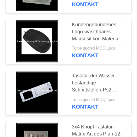
KONTAKT
TRETEN
SIE
Kundengebundenes
33
MIT
Logo-waschbares
Von hinten
Mäusesilikon-Material
UNS
Ip68 imprägniern Grad
beleuchtete
To be quoted MOQ:1pcs
IN
KONTAKT
VERBINDUNG
numerische Tastatur
Tastatur der Wasser-
FORDERN
beständige
SIE
Schnittstellen-Ps2,
15
Edelstahl-drahtlose
EIN
To be quoted MOQ:1pcs
Eingebettete
numerische Tastatur
KONTAKT
ZITAT
numerische Tastatur
3x4 Knopf-Tastatur-
SITEMAP
Matrix-Art des Plan-12,