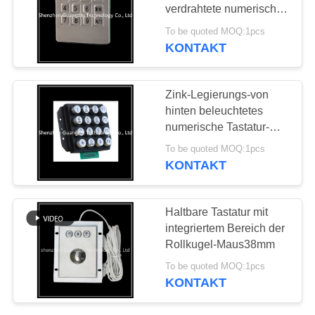
verdrahtete numerische
PRIVACY
Tastatur für
To be quoted MOQ:1pcs
Zugriffskontrolle
KONTAKT
25
POLICY
Industrielle
Zink-Legierungs-von
Tastaturen mit
hinten beleuchtetes
numerische Tastatur-
Trackball
Altern beständig mit
To be quoted MOQ:1pcs
ABS-Rahmen
KONTAKT
20
Haltbare Tastatur mit
Industrielle
integriertem Bereich der
Rollkugel-Maus38mm
Tastaturen mit
To be quoted MOQ:1pcs
Touchpad
KONTAKT