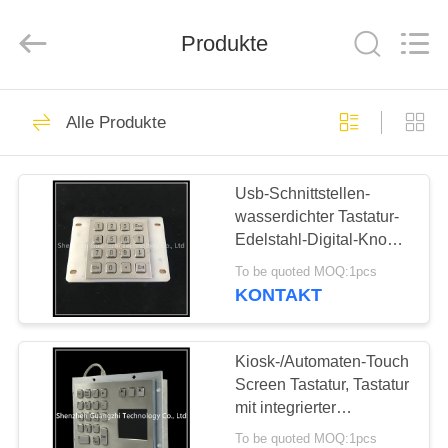
co.,
ltd..
All
Rights
Produkte
Reserved.
Developed
by
ECER
HAUS
90
Alle Produkte
Metall
PRODUKTE
Zehnertastatur
Usb-Schnittstellen-
wasserdichter Tastatur-
ÜBER
Edelstahl-Digital-Knopf
UNS
mit
To be quoted MOQ:1pcs
Hintergrundbeleuchtung
KONTAKT
34
FABRIK-
Industrielle
AUSFLUG
Kiosk-/Automaten-Touch
Screen Tastatur, Tastatur
numerische Tastatur
mit integrierter
QUALITÄTSKONTROLLE
Berührungsfläche
To be quoted MOQ:1pcs