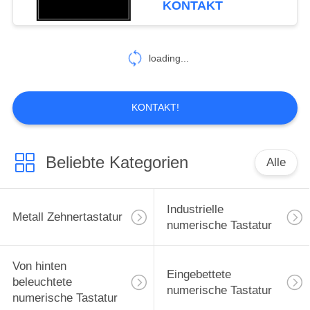
KONTAKT
oder Ps2
30
loading...
Edelstahltastatur
KONTAKT!
Beliebte Kategorien
Alle
19
Pin kodieren
Industrielle
Metall Zehnertastatur
Tastatur
numerische Tastatur
Von hinten
Eingebettete
beleuchtete
numerische Tastatur
numerische Tastatur