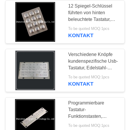
12 Spiegel-Schlüssel
führten von hinten
26
beleuchtete Tastatur,
Edelstahl-elektrische
To be quoted MOQ:1pcs
Trackball Zeigegerät
Tor-Tastatur
KONTAKT
Verschiedene Knöpfe
kundenspezifische Usb-
Tastatur, Edelstahl-
Schlüsseltastatur
9
To be quoted MOQ:1pcs
industrielle 33
KONTAKT
wasserdichte
Tastatur
Programmierbare
Tastatur-
Funktionstasten,
Verbindungs-
To be quoted MOQ:1pcs
Metallnumerische