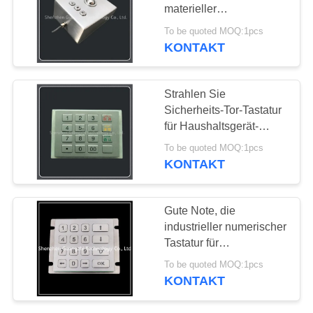
materieller
PRIVACY
Antizerstörung
To be quoted MOQ:1pcs
KONTAKT
25
POLICY
Industrielle
Strahlen Sie
Tastaturen mit
Sicherheits-Tor-Tastatur
für Haushaltsgerät-
Trackball
einfache Wartung sand
To be quoted MOQ:1pcs
KONTAKT
20
Gute Note, die
Industrielle
industrieller numerischer
Tastatur für
Tastaturen mit
Untersuchung glaubt,
To be quoted MOQ:1pcs
einfache Wartung
Touchpad
KONTAKT
maschinell zu
bearbeiten