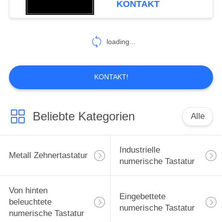
KONTAKT
Tastatur Usb Ps2
30
loading...
Edelstahltastatur
KONTAKT!
Beliebte Kategorien
Alle
19
Pin kodieren
Industrielle
Metall Zehnertastatur
Tastatur
numerische Tastatur
Von hinten
Eingebettete
beleuchtete
numerische Tastatur
numerische Tastatur