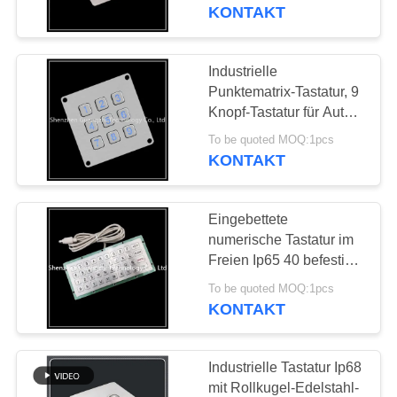
KONTAKT
TRETEN
SIE
Industrielle
33
MIT
Punktematrix-Tastatur, 9
Von hinten
Knopf-Tastatur für Auto-
UNS
Ladestation
beleuchtete
To be quoted MOQ:1pcs
IN
KONTAKT
VERBINDUNG
numerische Tastatur
Eingebettete
FORDERN
numerische Tastatur im
SIE
Freien Ip65 40 befestigt
15
Art für
EIN
To be quoted MOQ:1pcs
Eingebettete
Kiosk/Aufzug/ATM
KONTAKT
ZITAT
numerische Tastatur
Industrielle Tastatur Ip68
SITEMAP
mit Rollkugel-Edelstahl-