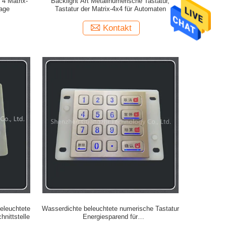
 4 Matrix-
Backlight Art Metallnumerische Tastatur,
lage
Tastatur der Matrix-4x4 für Automaten
Kontakt
beleuchtete
Wasserdichte beleuchtete numerische Tastatur
nittstelle
Energiesparend für
Selbstbedienungsautomaten, USB-Tastatur