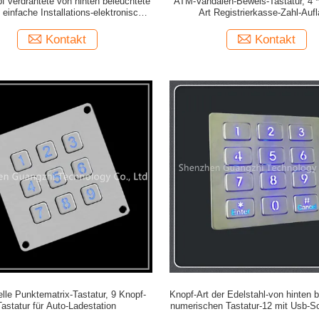
f verdrahtete von hinten beleuchtete
ATM-Vandalen-Beweis-Tastatur, 4 *
, einfache Installations-elektronische
Art Registrierkasse-Zahl-Auf
Tür-Tastatur
Kontakt
Kontakt
elle Punktematrix-Tastatur, 9 Knopf-
Knopf-Art der Edelstahl-von hinten 
Tastatur für Auto-Ladestation
numerischen Tastatur-12 mit Usb-Sch