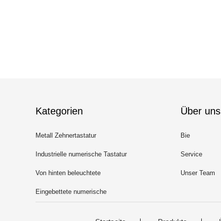
Kategorien
Über uns
Metall Zehnertastatur
Bie
Industrielle numerische Tastatur
Service
Von hinten beleuchtete
Unser Team
numerische Tastatur
Eingebettete numerische
Tastatur