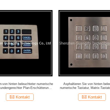
-von hinten beleuchteter numerische
Asphaltieren Sie von hinten bele
kundengerechter Plan-Erschütterungs-
numerische Tastatur, Matrix-Tasta
Beweis
für Automaten
Kontakt
Kontakt