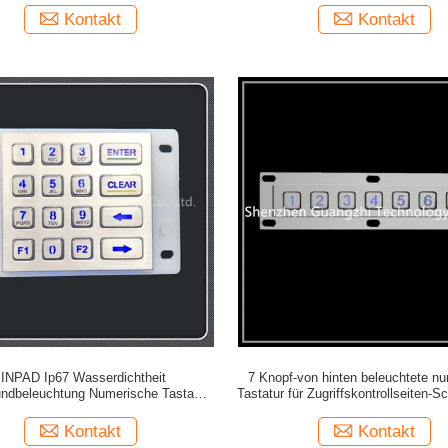
Kontakt
Kontakt
INPAD Ip67 Wasserdichtheit
7 Knopf-von hinten beleuchtete n
undbeleuchtung Numerische Tastatur
Tastatur für Zugriffskontrollseiten-S
Selbstbedienungswaschmaschine
Kontakt
Kontakt