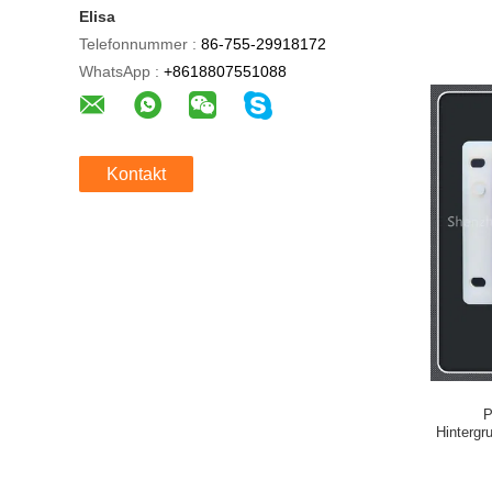
Elisa
Telefonnummer :
86-755-29918172
WhatsApp :
+8618807551088
Kontakt
P
Hintergr
für 