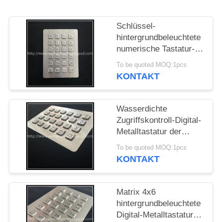
PRIVACY
Schlüssel-
POLICY
hintergrundbeleuchtete
numerische Tastatur-
Zugriffskontroll-Digital-
To be quoted MOQ:1pcs
Metalltastatur ODM 24
KONTAKT
Wasserdichte
Zugriffskontroll-Digital-
Metalltastatur der
numerischen Tastatur-
To be quoted MOQ:1pcs
IP65
KONTAKT
Matrix 4x6
hintergrundbeleuchtete
Digital-Metalltastatur