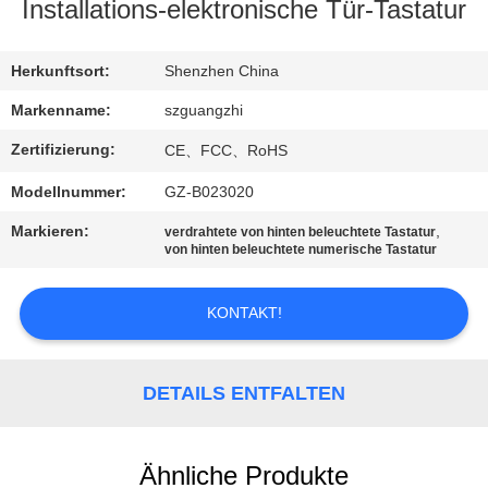
Installations-elektronische Tür-Tastatur
TRETEN
SIE
Herkunftsort:
Shenzhen China
MIT
Markenname:
szguangzhi
UNS
Zertifizierung:
CE、FCC、RoHS
IN
Modellnummer:
GZ-B023020
VERBINDUNG
Markieren:
,
verdrahtete von hinten beleuchtete Tastatur
von hinten beleuchtete numerische Tastatur
FORDERN
KONTAKT!
SIE
EIN
ZITAT
DETAILS ENTFALTEN
SITEMAP
Ähnliche Produkte