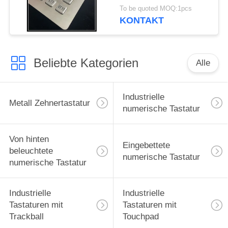
der Vandalen-
To be quoted MOQ:1pcs
beständige Tastatur-24
KONTAKT
Schlüssel-
Beliebte Kategorien
Alle
Industrielle
Metall Zehnertastatur
numerische Tastatur
Von hinten
Eingebettete
beleuchtete
numerische Tastatur
numerische Tastatur
Industrielle
Industrielle
Tastaturen mit
Tastaturen mit
Trackball
Touchpad