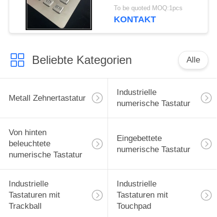
der Vandalen-
To be quoted MOQ:1pcs
beständige Tastatur-24
KONTAKT
Schlüssel-
Beliebte Kategorien
Alle
Industrielle
Metall Zehnertastatur
numerische Tastatur
Von hinten
Eingebettete
beleuchtete
numerische Tastatur
numerische Tastatur
Industrielle
Industrielle
Tastaturen mit
Tastaturen mit
Trackball
Touchpad