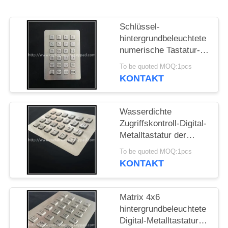
PRIVACY
Schlüssel-
POLICY
hintergrundbeleuchtete
numerische Tastatur-
Zugriffskontroll-Digital-
To be quoted MOQ:1pcs
Metalltastatur ODM 24
KONTAKT
Wasserdichte
Zugriffskontroll-Digital-
Metalltastatur der
numerischen Tastatur-
To be quoted MOQ:1pcs
IP65
KONTAKT
Matrix 4x6
hintergrundbeleuchtete
Digital-Metalltastatur