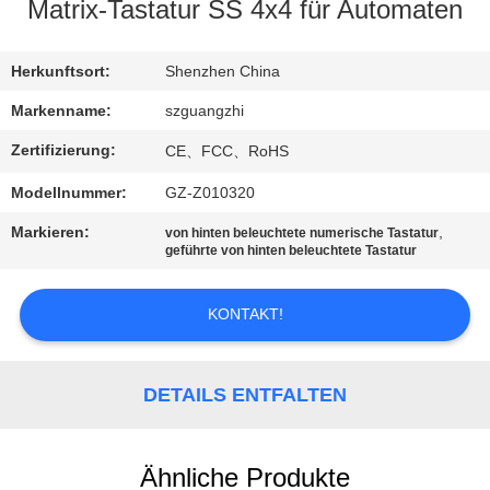
Matrix-Tastatur SS 4x4 für Automaten
TRETEN
SIE
Herkunftsort:
Shenzhen China
MIT
Markenname:
szguangzhi
UNS
Zertifizierung:
CE、FCC、RoHS
IN
Modellnummer:
GZ-Z010320
VERBINDUNG
Markieren:
,
von hinten beleuchtete numerische Tastatur
geführte von hinten beleuchtete Tastatur
FORDERN
KONTAKT!
SIE
EIN
ZITAT
DETAILS ENTFALTEN
SITEMAP
Ähnliche Produkte