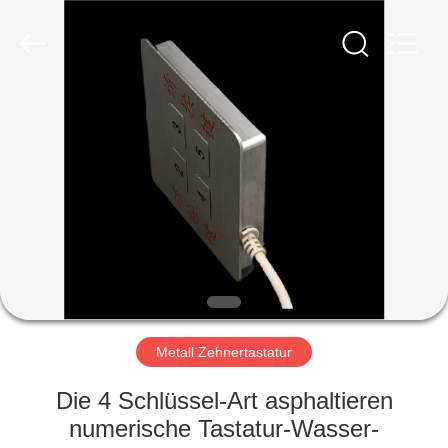
co.,
ltd..
All
Rights
Reserved.
Developed
by
ECER
HAUS
PRODUKTE
ÜBER
UNS
FABRIK-
AUSFLUG
Metall Zehnertastatur
Die 4 Schlüssel-Art asphaltieren
QUALITÄTSKONTROLLE
numerische Tastatur-Wasser-