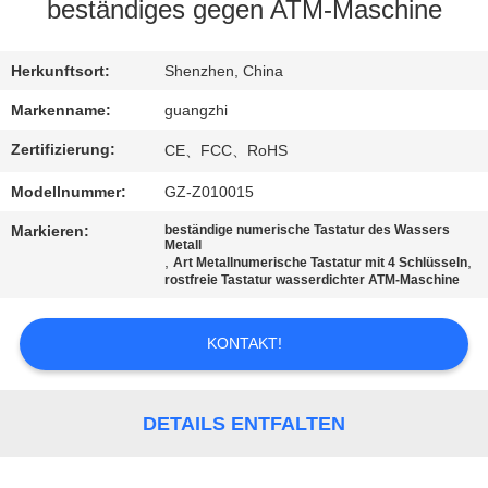
beständiges gegen ATM-Maschine
TRETEN
SIE
Herkunftsort:
Shenzhen, China
MIT
Markenname:
guangzhi
UNS
Zertifizierung:
CE、FCC、RoHS
IN
Modellnummer:
GZ-Z010015
VERBINDUNG
Markieren:
beständige numerische Tastatur des Wassers
Metall
,
,
Art Metallnumerische Tastatur mit 4 Schlüsseln
FORDERN
rostfreie Tastatur wasserdichter ATM-Maschine
SIE
KONTAKT!
EIN
ZITAT
DETAILS ENTFALTEN
SITEMAP