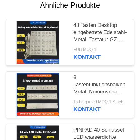
Ähnliche Produkte
PRIVACY
POLICY
48 Tasten Desktop
eingebettete Edelstahl-
Metall-Tastatur GZ-
B035013 USB-
FOB MOQ:1
Schnittstelle
KONTAKT
8
Tastenfunktionsbalken
Metall Numerische
Tastatur Edelstahl 304
To be quoted MOQ:1 Stück
Seiten-Tastatur-Pinpad
KONTAKT
PINPAD 40 Schlüssel
LED wasserdichte