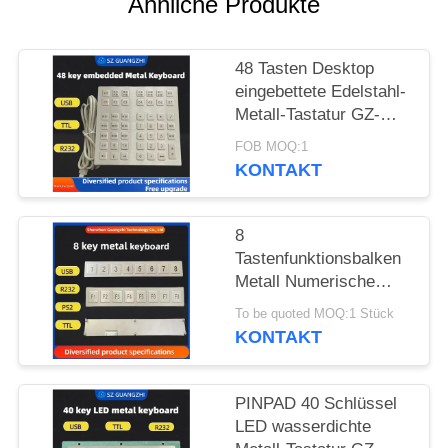
Ähnliche Produkte
PRIVACY
48 Tasten Desktop
POLICY
eingebettete Edelstahl-
Metall-Tastatur GZ-
B035013 USB-
FOB MOQ:1
Schnittstelle
KONTAKT
8
Tastenfunktionsbalken
Metall Numerische
Tastatur Edelstahl 304
To be quoted MOQ:1 Stück
Seiten-Tastatur-Pinpad
KONTAKT
PINPAD 40 Schlüssel
LED wasserdichte