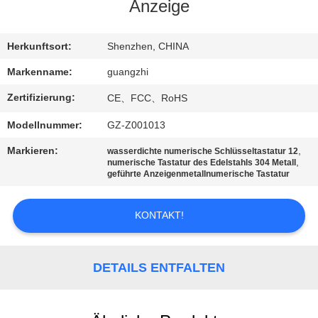
Anzeige
TRETEN
SIE
Herkunftsort:
Shenzhen, CHINA
MIT
Markenname:
guangzhi
UNS
Zertifizierung:
CE、FCC、RoHS
IN
Modellnummer:
GZ-Z001013
VERBINDUNG
Markieren:
,
wasserdichte numerische Schlüsseltastatur 12
,
numerische Tastatur des Edelstahls 304 Metall
geführte Anzeigenmetallnumerische Tastatur
FORDERN
SIE
KONTAKT!
EIN
ZITAT
DETAILS ENTFALTEN
SITEMAP