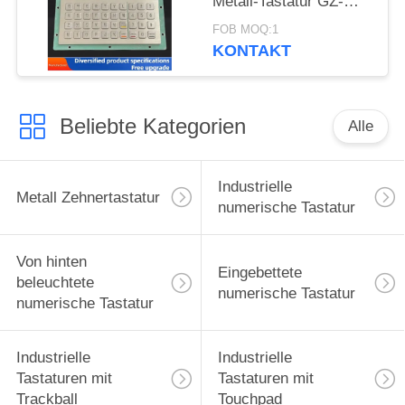
Metall-Tastatur GZ-
C001055 R232
FOB MOQ:1
Schnittstelle
KONTAKT
Beliebte Kategorien
Alle
Industrielle
Metall Zehnertastatur
numerische Tastatur
Von hinten
Eingebettete
beleuchtete
numerische Tastatur
numerische Tastatur
Industrielle
Industrielle
Tastaturen mit
Tastaturen mit
Trackball
Touchpad