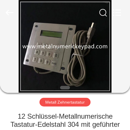
co.,
ltd..
All
Rights
Reserved.
Developed
by
ECER
HAUS
PRODUKTE
ÜBER
UNS
FABRIK-
AUSFLUG
Metall Zehnertastatur
12 Schlüssel-Metallnumerische
QUALITÄTSKONTROLLE
Tastatur-Edelstahl 304 mit geführter