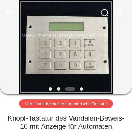
technology
co.,
ltd..
All
Rights
Reserved.
Developed
by
HAUS
ECER
PRODUKTE
ÜBER
UNS
FABRIK-
AUSFLUG
Von hinten beleuchtete numerische Tastatur
Knopf-Tastatur des Vandalen-Beweis-
QUALITÄTSKONTROLLE
16 mit Anzeige für Automaten