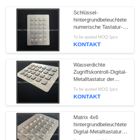
PRIVACY
Schlüssel-
hintergrundbeleuchtete
POLICY
numerische Tastatur-
Zugriffskontroll-Digital-
To be quoted MOQ:1pcs
Metalltastatur ODM 24
KONTAKT
Wasserdichte
Zugriffskontroll-Digital-
Metalltastatur der
numerischen Tastatur-
To be quoted MOQ:1pcs
IP65
KONTAKT
Matrix 4x6
hintergrundbeleuchtete
Digital-Metalltastatur
der Vandalen-