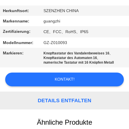
TRETEN
Herkunftsort:
SZENZHEN CHINA
SIE
Markenname:
guangzhi
MIT
Zertifizierung:
CE、FCC、RoHS、IP65
UNS
Modellnummer:
GZ-Z010093
IN
Markieren:
,
Knopftastatur des Vandalenbeweises 16
VERBINDUNG
,
Knopftastatur des Automaten 16
numerische Tastatur mit 16 Knöpfen Metall
FORDERN
KONTAKT!
SIE
EIN
DETAILS ENTFALTEN
ZITAT
Ähnliche Produkte
SITEMAP