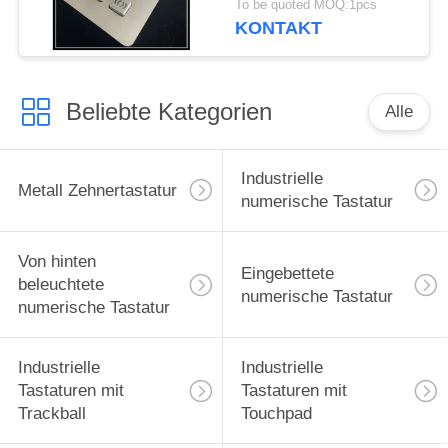
To be quoted MOQ:1pcs
beständige Tastatur-24
KONTAKT
Schlüssel-
Beliebte Kategorien
Alle
Industrielle
Metall Zehnertastatur
numerische Tastatur
Von hinten
Eingebettete
beleuchtete
numerische Tastatur
numerische Tastatur
Industrielle
Industrielle
Tastaturen mit
Tastaturen mit
Trackball
Touchpad