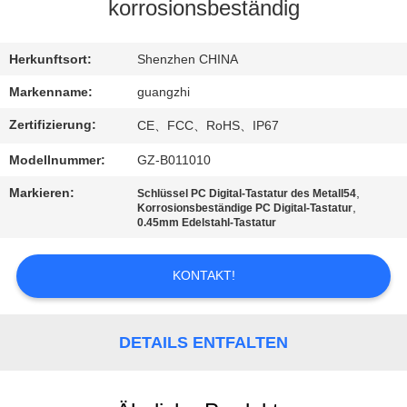
korrosionsbeständig
TRETEN
SIE
Herkunftsort:
Shenzhen CHINA
MIT
Markenname:
guangzhi
UNS
Zertifizierung:
CE、FCC、RoHS、IP67
IN
Modellnummer:
GZ-B011010
VERBINDUNG
Markieren:
,
Schlüssel PC Digital-Tastatur des Metall54
,
Korrosionsbeständige PC Digital-Tastatur
0.45mm Edelstahl-Tastatur
FORDERN
SIE
KONTAKT!
EIN
ZITAT
DETAILS ENTFALTEN
SITEMAP