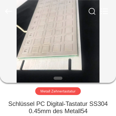
co.,
ltd..
All
Rights
Reserved.
Developed
by
ECER
HAUS
PRODUKTE
ÜBER
UNS
FABRIK-
AUSFLUG
Metall Zehnertastatur
Schlüssel PC Digital-Tastatur SS304
QUALITÄTSKONTROLLE
0.45mm des Metall54