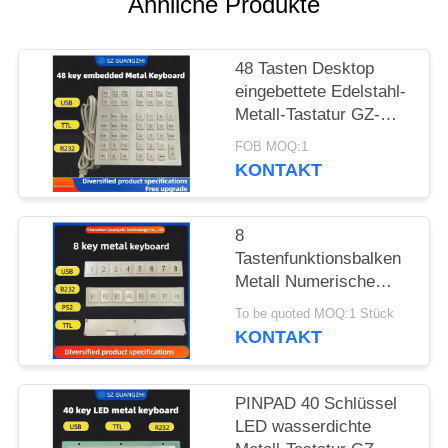
Ähnliche Produkte
PRIVACY
48 Tasten Desktop
POLICY
eingebettete Edelstahl-
Metall-Tastatur GZ-
B035013 USB-
FOB MOQ:1
Schnittstelle
KONTAKT
8
Tastenfunktionsbalken
Metall Numerische
Tastatur Edelstahl 304
To be quoted MOQ:1 Stück
Seiten-Tastatur-Pinpad
KONTAKT
PINPAD 40 Schlüssel
LED wasserdichte