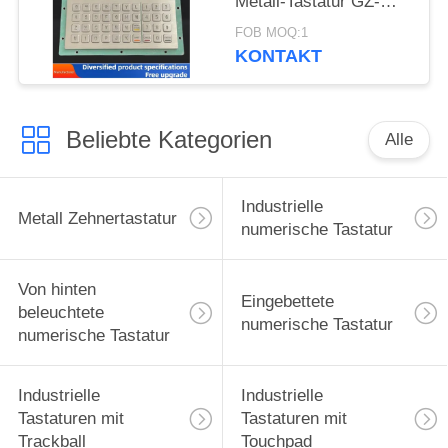
Metall-Tastatur GZ-
C001055 R232
FOB MOQ:1
Schnittstelle
KONTAKT
Beliebte Kategorien
Alle
Industrielle
Metall Zehnertastatur
numerische Tastatur
Von hinten
Eingebettete
beleuchtete
numerische Tastatur
numerische Tastatur
Industrielle
Industrielle
Tastaturen mit
Tastaturen mit
Trackball
Touchpad