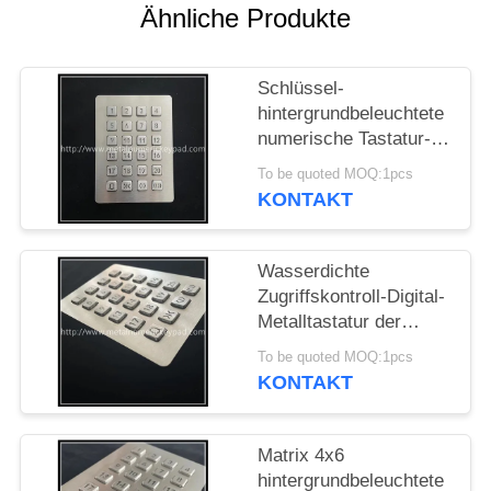
Ähnliche Produkte
PRIVACY
POLICY
Schlüssel-
hintergrundbeleuchtete
numerische Tastatur-
Zugriffskontroll-Digital-
To be quoted MOQ:1pcs
Metalltastatur ODM 24
KONTAKT
Wasserdichte
Zugriffskontroll-Digital-
Metalltastatur der
numerischen Tastatur-
To be quoted MOQ:1pcs
IP65
KONTAKT
Matrix 4x6
hintergrundbeleuchtete