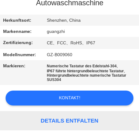
Autowaschmaschine
TRETEN
SIE
Herkunftsort:
Shenzhen, China
MIT
Markenname:
guangzhi
UNS
Zertifizierung:
CE、FCC、RoHS、IP67
IN
Modellnummer:
GZ-B009060
VERBINDUNG
Markieren:
,
Numerische Tastatur des Edelstahl-304
,
IP67 führte hintergrundbeleuchtete Tastatur
Hintergrundbeleuchtete numerische Tastatur
FORDERN
SUS304
SIE
KONTAKT!
EIN
ZITAT
DETAILS ENTFALTEN
SITEMAP