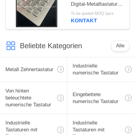
Digital-Metalltastatur
der Vandalen-
To be quoted MOQ:1pcs
beständige Tastatur-24
KONTAKT
Schlüssel-
Beliebte Kategorien
Alle
Industrielle
Metall Zehnertastatur
numerische Tastatur
Von hinten
Eingebettete
beleuchtete
numerische Tastatur
numerische Tastatur
Industrielle
Industrielle
Tastaturen mit
Tastaturen mit